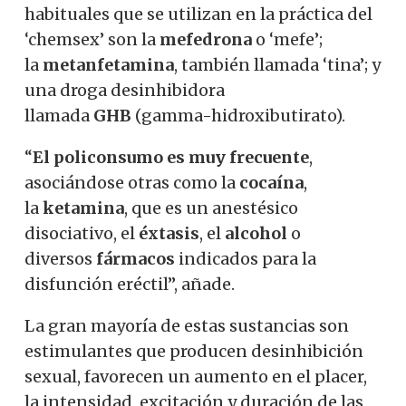
habituales que se utilizan en la práctica del
‘chemsex’ son la
mefedrona
o ‘mefe’;
la
metanfetamina
, también llamada ‘tina’; y
una droga desinhibidora
llamada
GHB
(gamma-hidroxibutirato).
“
El policonsumo es muy frecuente
,
asociándose otras como la
cocaína
,
la
ketamina
, que es un anestésico
disociativo, el
éxtasis
, el
alcohol
o
diversos
fármacos
indicados para la
disfunción eréctil”, añade.
La gran mayoría de estas sustancias son
estimulantes que producen desinhibición
sexual, favorecen un aumento en el placer,
la intensidad, excitación y duración de las