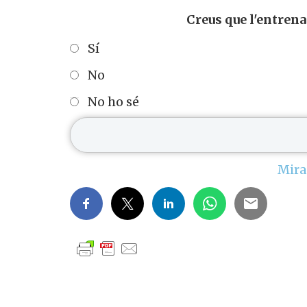
Creus que l'entrena
Sí
No
No ho sé
Mira