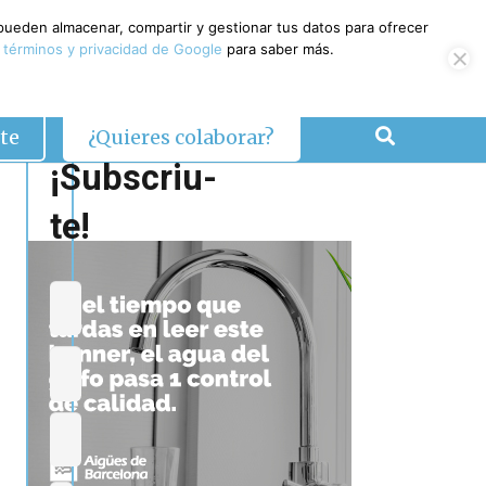
 pueden almacenar, compartir y gestionar tus datos para ofrecer
 términos y privacidad de Google
para saber más.
te
¿Quieres colaborar?
¡Subscriu-
te!