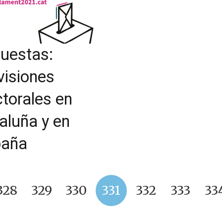
uestas:
visiones
ctorales en
aluña y en
paña
328
329
330
331
332
333
33