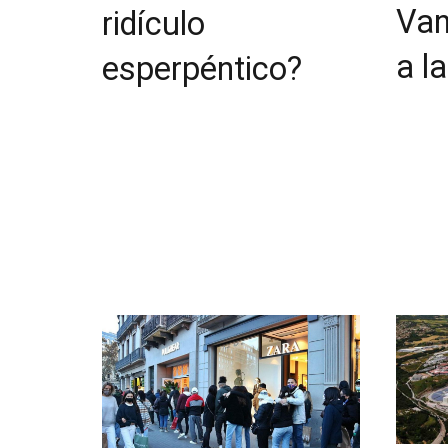
Van
ridículo
a l
esperpéntico?