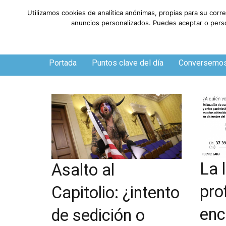
Utilizamos cookies de analítica anónimas, propias para su corr
anuncios personalizados. Puedes aceptar o person
Viernes, 7 de agosto de 2026
Portada
Puntos clave del día
Conversemo
La 
Asalto al
pro
Capitolio: ¿intento
enc
de sedición o