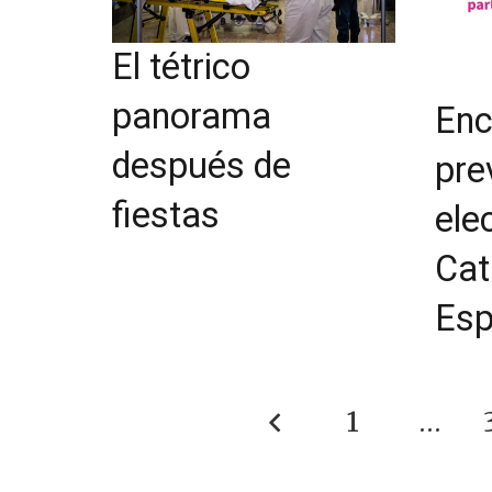
El tétrico
panorama
Enc
después de
pre
fiestas
ele
Cat
Es
1
…