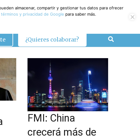
 pueden almacenar, compartir y gestionar tus datos para ofrecer
 términos y privacidad de Google
para saber más.
te
¿Quieres colaborar?
FMI: China
a
crecerá más de