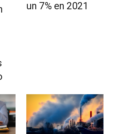
un 7% en 2021
n
s
o