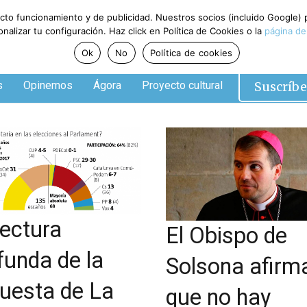
ecto funcionamiento y de publicidad. Nuestros socios (incluido Google)
alizar tu configuración. Haz click en Política de Cookies o la
página de
Ok
No
Política de cookies
Suscríbe
s
Opinemos
Ágora
Proyecto cultural
lectura
El Obispo de
funda de la
Solsona afirm
uesta de La
que no hay