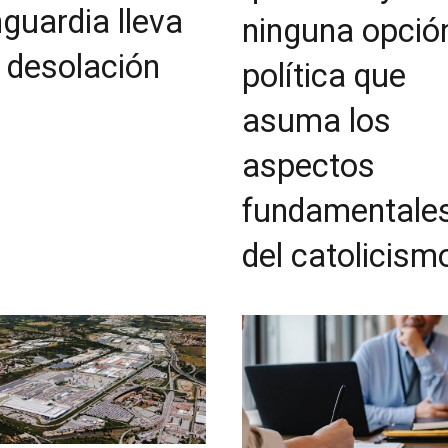
guardia lleva
ninguna opció
a desolación
política que
asuma los
aspectos
fundamentale
del catolicism