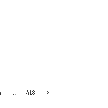
4
…
418