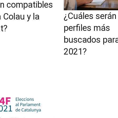
n compatibles
¿Cuáles serán 
 Colau y la
perfiles más
t?
buscados par
2021?