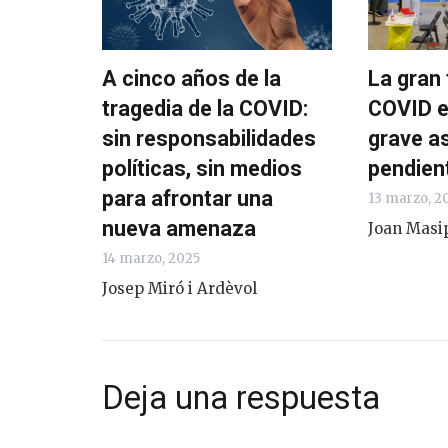
A cinco años de la
La gran 
tragedia de la COVID:
COVID e
sin responsabilidades
grave a
políticas, sin medios
pendien
para afrontar una
13 marzo, 2
nueva amenaza
Joan Masi
14 marzo, 2025
Josep Miró i Ardèvol
Deja una respuesta