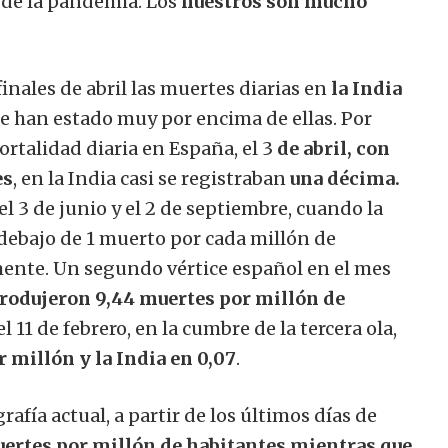
 de la pandemia. Los
n
uestros son mucho
finales de abril las muertes diarias en
la India
re han estado muy por encima de ellas. Por
rtalidad diaria en España, el 3
de abril, con
es
, en la India casi se registraban
una décima.
l 3 de junio y el 2 de septiembre, cuando la
debajo de 1 muerto por cada millón de
mente. Un segundo vértice español en el mes
rodujeron 9,44 muertes por millón de
el 11 de febrero, en la cumbre de la tercera ola,
 millón y la India en 0,07
.
rafía actual, a partir de los últimos días de
muertes por millón de habitantes mientras que