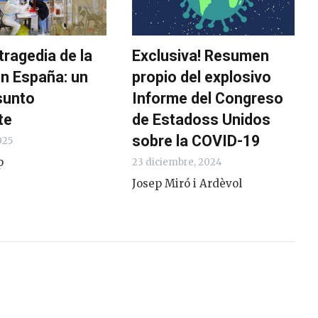
tragedia de la
Exclusiva! Resumen
n España: un
propio del explosivo
sunto
Informe del Congreso
te
de Estadoss Unidos
sobre la COVID-19
025
p
23 diciembre, 2024
Josep Miró i Ardèvol