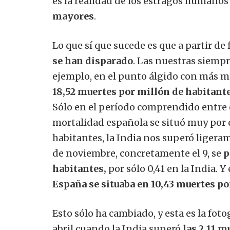
es la realidad de los estragos humanos
mayores
.
Lo que sí que sucede es que a partir de 
se han disparado
. Las nuestras siemp
ejemplo, en el punto álgido con más mo
18,52 muertes por millón de habitant
Sólo en el período comprendido entre e
mortalidad española se situó muy por 
habitantes, la India nos superó ligera
de noviembre, concretamente el 9, se
p
habitantes,
por sólo 0,41 en la India. Y 
España se situaba en 10,43 muertes por
Esto sólo ha cambiado, y esta es la fotog
abril cuando la India superó
las 2,11 