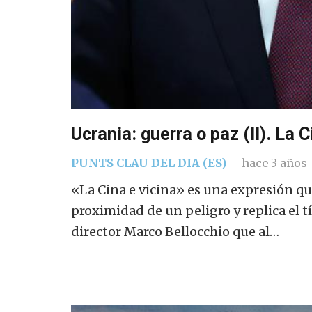
Ucrania: guerra o paz (II). La C
PUNTS CLAU DEL DIA (ES)
hace 3 años
«La Cina e vicina» es una expresión que
proximidad de un peligro y replica el t
director Marco Bellocchio que al…