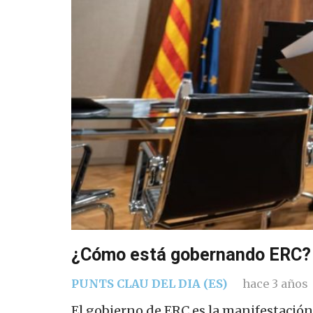
¿Cómo está gobernando ERC? 
PUNTS CLAU DEL DIA (ES)
hace 3 años
El gobierno de ERC es la manifestación d