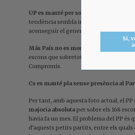
UP es manté per sobre del 10%
, exacta
tendència sembla indicar estabilitat o
aconseguir el gener amb un 12,1%.
Si, v
a
Más País no es mou
dels migrats resulta
escons que sobretot provenen de Madrid 
Compromís.
Cs es manté pla sense presència al Pa
Per tant, amb aquesta foto actual, el PP
majoria absoluta
per sobre els 168 esco
havia fa un mes. El problema del PP és q
d’aquests petits partits, entre els quals