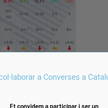
col·laborar a Converses a Cata
 i de 41 a 43 diputats amb una tendència que
uger decreixement. En tot cas cal assenyalar
un 20,9% dels vots i des d’aleshores quasi
Et convidem a participar i ser un