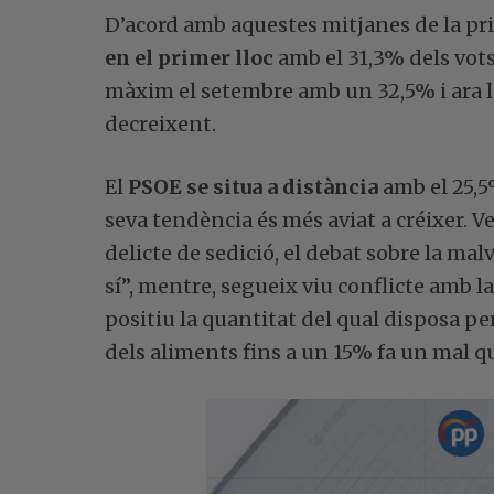
D’acord amb aquestes mitjanes de la p
en el primer lloc
amb el 31,3% dels vots 
màxim el setembre amb un 32,5% i ara 
decreixent.
El
PSOE se situa a distància
amb el 25,5%
seva tendència és més aviat a créixer. V
delicte de sedició, el debat sobre la malv
sí”, mentre, segueix viu conflicte amb la l
positiu la quantitat del qual disposa pe
dels aliments fins a un 15% fa un mal que