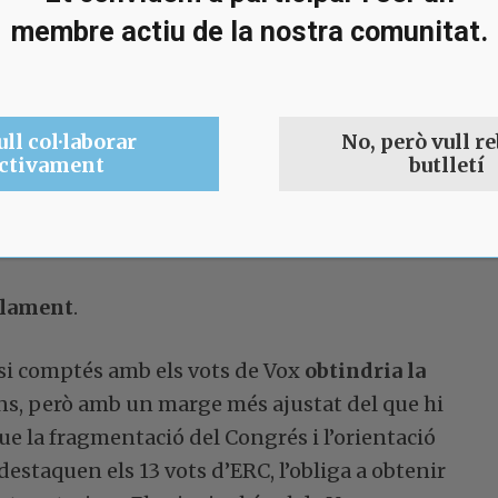
membre actiu de la nostra comunitat.
ment un 10,6% i entre 24 i 26 diputats. La seva
 decreixement i el seu màxim més pròxim el va
ull col·laborar
No, però vull re
ctivament
butlletí
ts que assoleix entorn del 2,5% i entre 3 i 5
i de la seva aliança amb els valencians de
rlament
.
 si comptés amb els vots de Vox
obtindria la
ns, però amb un marge més ajustat del que hi
ue la fragmentació del Congrés i l’orientació
 destaquen els 13 vots d’ERC, l’obliga a obtenir