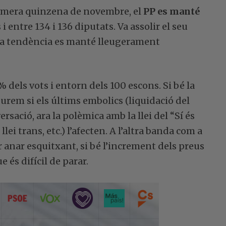
rimera quinzena de novembre, el
PP es manté
i entre 134 i 136 diputats. Va assolir el seu
la tendència es manté lleugerament
 dels vots i entorn dels 100 escons. Si bé la
eurem si els últims embolics (liquidació del
ersació, ara la polèmica amb la llei del “Sí és
lei trans, etc.) l’afecten. A l’altra banda com a
r anar esquitxant, si bé l’increment dels preus
 és difícil de parar.