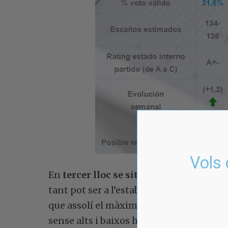
Vols 
En
tercer lloc se situa Vox
amb un 14,7%
tant pot ser a l’estabilitat com a un lle
que assolí el màxim el març passat amb 
sense alts i baixos ha anat decreixent.