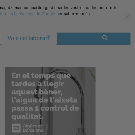
magatzemar, compartir i gestionar les vostres dades per oferir
termes i privadesa de Google
per saber-ne més.
Vols col·laborar?