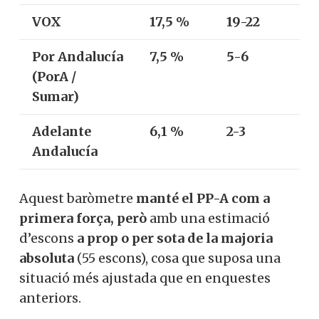
VOX
17,5 %
19-22
Por Andalucía
7,5 %
5-6
(PorA /
Sumar)
Adelante
6,1 %
2-3
Andalucía
Aquest baròmetre
manté el PP-A com a
primera força, però
amb una estimació
d’escons
a prop o per sota de la majoria
absoluta
(55 escons), cosa que suposa una
situació més ajustada que en enquestes
anteriors.