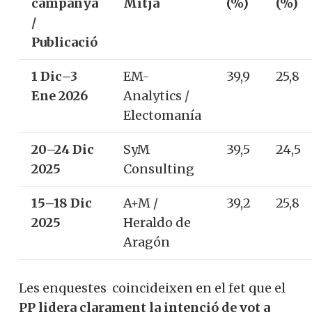
campanya
Mitjà
(%)
(%)
/
Publicació
1 Dic–3
EM-
39,9
25,8
Ene 2026
Analytics /
Electomanía
20–24 Dic
SyM
39,5
24,5
2025
Consulting
15–18 Dic
A+M /
39,2
25,8
2025
Heraldo de
Aragón
Les enquestes coincideixen en el fet que el
PP lidera clarament la intenció de vot a