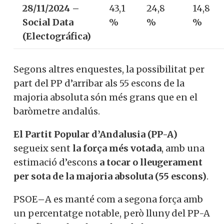
28/11/2024 –
43,1
24,8
14,8
Social Data
%
%
%
(Electográfica)
Segons altres enquestes, la possibilitat per
part del PP d’arribar als 55 escons de la
majoria absoluta són més grans que en el
baròmetre andalús.
El
Partit Popular d’Andalusia (PP-A)
segueix sent
la força més votada
, amb una
estimació d’escons
a tocar o lleugerament
per sota de la majoria absoluta (55 escons)
.
PSOE
–
A es manté com a segona força amb
un percentatge notable, però lluny del PP-A