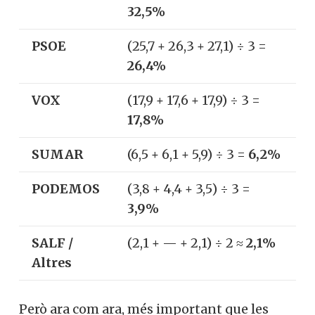
32,5%
PSOE
(25,7 + 26,3 + 27,1) ÷ 3 =
26,4%
VOX
(17,9 + 17,6 + 17,9) ÷ 3 =
17,8%
SUMAR
(6,5 + 6,1 + 5,9) ÷ 3 =
6,2%
PODEMOS
(3,8 + 4,4 + 3,5) ÷ 3 =
3,9%
SALF /
(2,1 + — + 2,1) ÷ 2 ≈
2,1%
Altres
Però ara com ara, més important que les