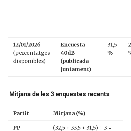
12/01/2026
Encuesta
31,5
2
(percentatges
40dB
%
disponibles)
(publicada
juntament)
Mitjana de les 3 enquestes recents
Partit
Mitjana (%)
PP
(32,5 + 33,5 + 31,5) ÷ 3 =