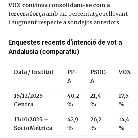
VOX continua consolidant-se com a
tercera força
amb un percentatge rellevant
i augment respecte a sondejos anteriors.
Enquestes recents d’intenció de vot a
Andalusia (comparatiu)
Data / Institut
PP-
PSOE-
VOX
A
A
15/12/2025 –
40,2
21,4
17,5
Centra
%
%
%
13/10/2025 –
42,9
26,2
14,4
SocioMétrica
%
%
%