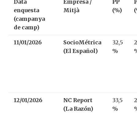
Data
Empresa /
PP
enquesta
Mitjà
(%)
(campanya
de camp)
11/01/2026
SocioMétrica
32,5
2
(El Español)
%
12/01/2026
NC Report
33,5
2
(La Razón)
%