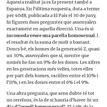
Aquesta realitat ja es fa present també a
Espanya. En l’última enquesta, duta a terme
per 40dB, publicada a El País el 30 de juny,
hi figuren dues preguntes que assenyalen
exactament en aquella direcció. Una és si
incomoda veure una parella homosexual
. I
el resultat és la suma de molt o bastant.
Doncs bé, els homes de la generació Z, quasi
un 30%, assenyalen que sí, mentre que
només ho fan un 9% de les dones. Les xifres
en les generacions més velles, totes elles
per part dels homes, oscil·len entre el 10% i
l’11%, i en les dones entre el 6% i el 9%.
Una altra pregunta, que sens dubte té tot
un rerefons, és la de si hauria d’haver-hi un
dia d'”orgull heterosexual”
. El 44% de la