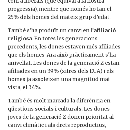
com a liberals (que equival a la nostra
progressia), mentre que només ho fan el
25% dels homes del mateix grup d’edat.
També s’ha produït un canvi en l’
afiliació
religiosa
. En totes les generacions
precedents, les dones estaven més afiliades
que els homes. Ara això pràcticament s’ha
anivellat. Les dones de la generació Z estan
afiliades en un 39% (xifres dels EUA) i els
homes ja assoleixen una magnitud mai
vista, el 34%.
També és molt marcada la diferència en
qüestions
socials i culturals
. Les dones
joves de la generació Z donen prioritat al
canvi climàtic i als drets reproductius,