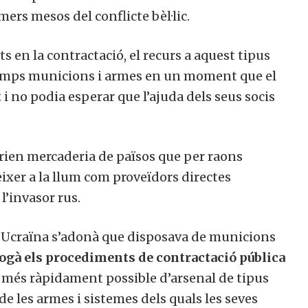
ers mesos del conflicte bèl·lic.
 en la contractació, el recurs a aquest tipus
a temps municions i armes en un moment que el
t
i no podia esperar que l’ajuda dels seus socis
erien mercaderia de països que per raons
ixer a la llum com proveïdors directes
 l’invasor rus.
ió, Ucraïna s’adonà que disposava de municions
ogà els procediments de contractació pública
l més ràpidament possible d’arsenal de tipus
de les armes i sistemes dels quals les seves