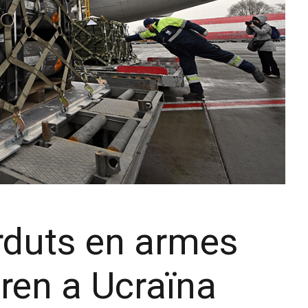
erduts en armes
ren a Ucraïna