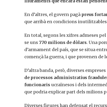
lliuraments que encara estan pendent
En d’altres, el govern pagà
preus forta
que arribà en condicions inutilitzables
En total, segons les xifres admeses pel
se uns
770 milions de dòlars
. Una por
d’armament del país, que se situa entr
començà la guerra, i que provenen de 
D’altra banda, però, diverses empreses
de processos administratius fraudulen
funcionaris
ucraïnesos i dels intermedi
que podria explicar part dels milions p
Diverses figures han defensat el recur