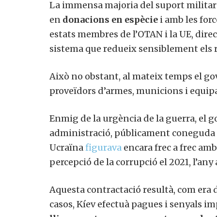
La immensa majoria del suport militar 
en
donacions en espècie
i amb les for
estats membres de l’OTAN i la UE, dire
sistema que redueix sensiblement els r
Això no obstant, al mateix temps el go
proveïdors d’armes, municions i equipa
Enmig de la urgència de la guerra, el g
administració, públicament coneguda 
Ucraïna
figurava
encara frec a frec amb
percepció de la corrupció el 2021, l’any 
Aquesta contractació resultà, com era d
casos, Kíev efectuà pagues i senyals 