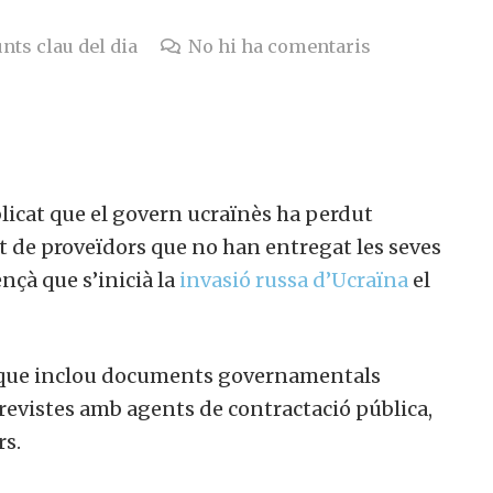
nts clau del dia
No hi ha comentaris
licat que el govern ucraïnès ha perdut
 de proveïdors que no han entregat les seves
çà que s’inicià la
invasió russa d’Ucraïna
el
ó que inclou documents governamentals
ntrevistes amb agents de contractació pública,
rs.