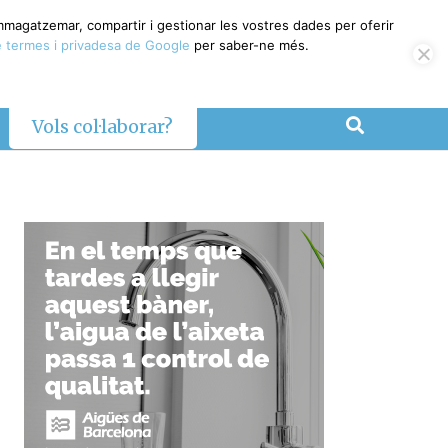
emmagatzemar, compartir i gestionar les vostres dades per oferir
 termes i privadesa de Google
per saber-ne més.
Vols col·laborar?