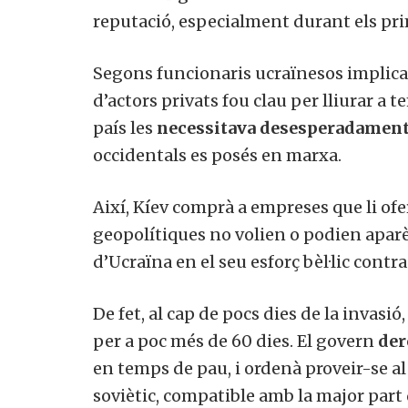
reputació, especialment durant els prim
Segons funcionaris ucraïnesos implicats
d’actors privats fou clau per lliurar 
país les
necessitava desesperadamen
occidentals es posés en marxa.
Així, Kíev comprà a empreses que li of
geopolítiques no volien o podien aparè
d’Ucraïna en el seu esforç bèl·lic contra
De fet, al cap de pocs dies de la invas
per a poc més de 60 dies. El govern
der
en temps de pau, i ordenà proveir-se a
soviètic, compatible amb la major part 