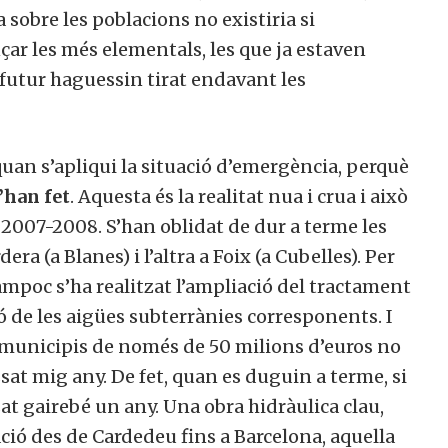
 sobre les poblacions no existiria si
çar les més elementals, les que ja estaven
 futur haguessin tirat endavant les
quan s’apliqui la situació d’emergència, perquè
’han fet
. Aquesta és la realitat nua i crua i això
 2007-2008. S’han oblidat de dur a terme les
era (a Blanes) i l’altra a Foix (a Cubelles). Per
tampoc s’ha realitzat l’ampliació del tractament
ió de les aigües subterrànies corresponents. I
als municipis de només de 50 milions d’euros no
ssat mig any. De fet, quan es duguin a terme, si
at gairebé un any. Una obra hidràulica clau,
ció des de Cardedeu fins a Barcelona, aquella