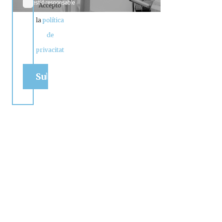
Accepto
la
política
de
privacitat