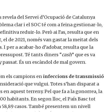
 revela del Servei d’Ocupació de Catalunya
lema clar i el SOC té com a feina gestionar-lo,
initiva reduir-lo. Però ai l’as, resulta que en
, el de 2021, només van gastar la meitat dels
. I per a acabar-ho d’adobar, resulta que la
pressupost. Té tants diners “
cash
” que es va
y passat. És un escàndol de mal govern.
 Som els campions en
infeccions de transmissió
onsideració que vulgui. Totes s’han disparat a
en aquest terreny. Pel que fa a la gonorrea, la
00 habitants. En segon lloc, el País Basc tot
d a 58,89 casos. També presentem un nivell