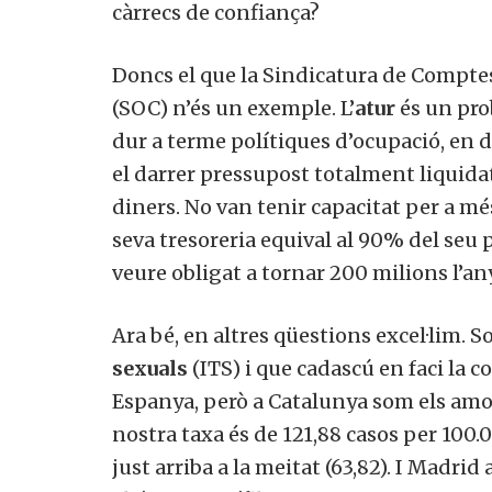
càrrecs de confiança?
Doncs el que la Sindicatura de Comptes
(SOC) n’és un exemple. L’
atur
és un prob
dur a terme polítiques d’ocupació, en def
el darrer pressupost totalment liquidat
diners. No van tenir capacitat per a més
seva tresoreria equival al 90% del seu 
veure obligat a tornar 200 milions l’an
Ara bé, en altres qüestions excel·lim.
sexuals
(ITS) i que cadascú en faci la c
Espanya, però a Catalunya som els amos 
nostra taxa és de 121,88 casos per 100.0
just arriba a la meitat (63,82). I Madri