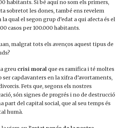
.000 habitants. Si bé aquí no som els primers,
fecta sobretot les dones, també ens revelem
 la qual el segon grup d’edat a qui afecta és el
200 casos per 100.000 habitants.
quan, malgrat tots els avenços aquest tipus de
uds?
una greu
crisi moral
que es ramifica i té moltes
 ser capdavanters en la xifra d’avortaments,
divorcis. Fets que, segons els nostres
ació, són signes de progrés i no de destrucció
a part del capital social, que al seu temps és
tal humà.