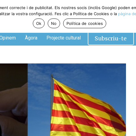
ment correcte i de publicitat. Els nostres socis (inclòs Google) poden 
tzar la vostra configuració. Fes clic a Política de Cookies o la
pàgina de
Ok
No
Política de cookies
Subscriu-te
Opinem
Àgora
Projecte cultural