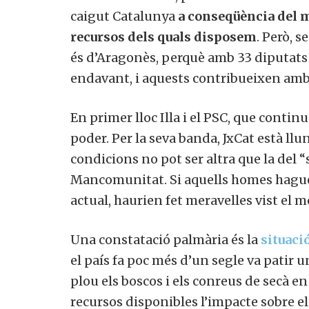
caigut Catalunya
a conseqüència del m
recursos dels quals disposem
. Però, s
és d’Aragonès, perquè amb 33 diputats d
endavant, i aquests contribueixen amb l
En primer lloc Illa i el PSC, que continu
poder. Per la seva banda, JxCat està llun
condicions no pot ser altra que la del 
Mancomunitat. Si aquells homes hagues
actual, haurien fet meravelles vist el 
Una constatació palmària és la
situaci
el país fa poc més d’un segle va patir u
plou els boscos i els conreus de secà e
recursos disponibles l’impacte sobre el 