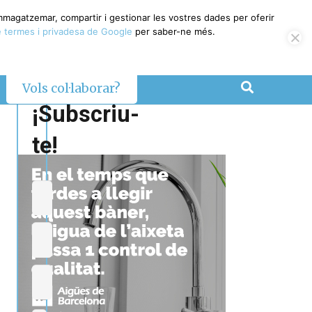
emmagatzemar, compartir i gestionar les vostres dades per oferir
 termes i privadesa de Google
per saber-ne més.
Vols col·laborar?
¡Subscriu-
te!