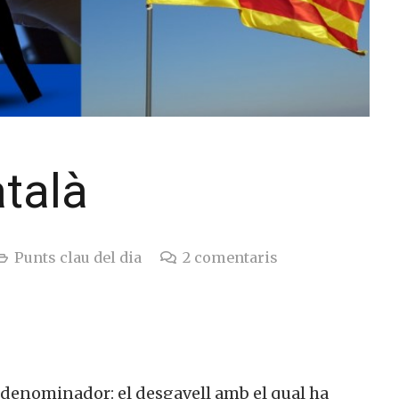
atalà
Punts clau del dia
2
comentaris
 denominador: el desgavell amb el qual ha