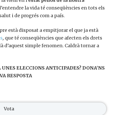
la viem en l’
estat penós de la nostra
 d’entendre la vida té conseqüències en tots els
salut i de progrés com a país.
re està disposat a empitjorar el que ja està
ns
,
que té conseqüències que afecten els drets
là d’aquest simple fenomen. Caldrà tornar a
 UNES ELECCIONS ANTICIPADES? DONA'NS
EVA RESPOSTA