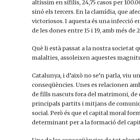
altíssim en sífilis, 24,75 casos per 100
sinó els tercers. En la clamídia, que a
victoriosos. I aquesta és una infecció en
de les dones entre 15 i 19, amb més de 
Què li està passat a la nostra societat 
malalties, assoleixen aquestes magnit
Catalunya, i d’això no se’n parla, viu 
conseqüències. Unes es relacionen amb
de fills nascuts fora del matrimoni, de 
principals partits i mitjans de comunic
social. Però és que el capital moral form
determinant per a la formació del capi