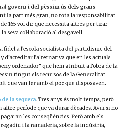
al govern i del pèssim ús dels grans
ent la part més gran, no tota la responsabilitat
e 165 vol dir que necessita altres per tirar
a seva col·laboració al desgavell.
a fidel a l’escola socialista del partidisme del
y d’acreditar l’alternativa que en les actuals
“seny ordenador” que hem atribuït a l’obra de la
sin tingut els recursos de la Generalitat
molt que van fer amb el poc que disposaven.
ó de la sequera
. Tres anys és molt temps, però
n altre període que va durar dècades. Avui si no
n pagaran les conseqüències. Però amb els
regadiu i la ramaderia, sobre la indústria,