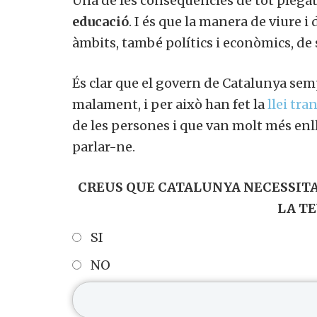
Una de les conseqüències de tot plegat 
educació
. I és que la manera de viure i
àmbits, també polítics i econòmics, de 
És clar que el govern de Catalunya semp
malament, i per això han fet la
llei tra
de les persones i que van molt més enl
parlar-ne.
CREUS QUE CATALUNYA NECESSITA
LA T
SI
NO