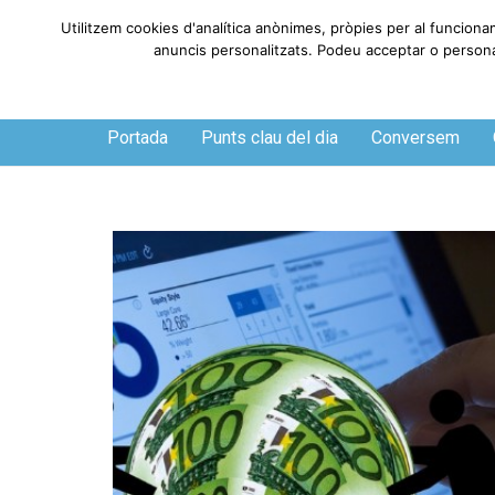
Utilitzem cookies d'analítica anònimes, pròpies per al funciona
anuncis personalitzats. Podeu acceptar o personali
Dissabte, 8 de agosto de 2026
Portada
Punts clau del dia
Conversem