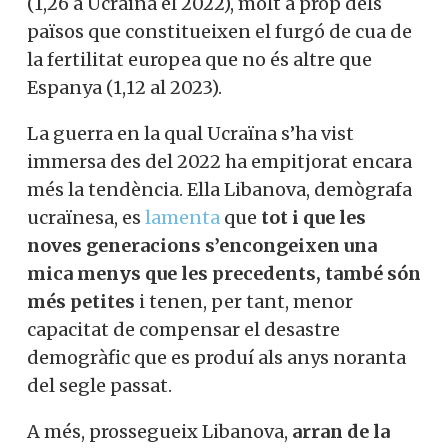
(1,26 a Ucraïna el 2022), molt a prop dels
països que constitueixen el furgó de cua de
la fertilitat europea que no és altre que
Espanya (1,12 al 2023).
La guerra en la qual Ucraïna s’ha vist
immersa des del 2022 ha empitjorat encara
més la tendència. Ella Libanova, demògrafa
ucraïnesa, es
lamenta
que
tot i que les
noves generacions s’encongeixen una
mica menys que les precedents, també són
més petites
i tenen, per tant, menor
capacitat de compensar el desastre
demogràfic que es produí als anys noranta
del segle passat.
A més, prossegueix Libanova,
arran de la