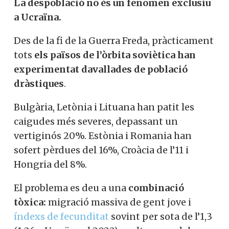
La despoblació no és un fenomen exclusiu
a Ucraïna.
Des de la fi de la Guerra Freda, pràcticament
tots
els països de l’òrbita soviètica han
experimentat davallades de població
dràstiques
.
Bulgària, Letònia i Lituana han patit les
caigudes més severes, depassant un
vertiginós 20%. Estònia i Romania han
sofert pèrdues del 16%, Croàcia de l’11 i
Hongria del 8%.
El problema es deu a una
combinació
tòxica:
migració massiva de gent jove i
índexs de fecunditat
sovint per sota de l’1,3