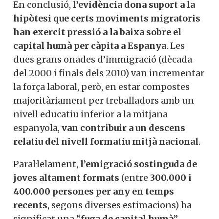
En conclusió,
l’evidència dona suport a la
hipòtesi que certs moviments migratoris
han exercit pressió a la baixa sobre el
capital humà per càpita a Espanya
. Les
dues grans onades d’immigració (dècada
del 2000 i finals dels 2010) van incrementar
la força laboral, però, en estar compostes
majoritàriament per treballadors amb un
nivell educatiu inferior a la mitjana
espanyola,
van contribuir a un descens
relatiu del nivell formatiu mitjà nacional
.
Paral·lelament,
l’emigració sostinguda de
joves altament formats
(entre
300.000 i
400.000 persones per any en temps
recents
, segons diverses estimacions) ha
significat una “
fuga de capital humà
”