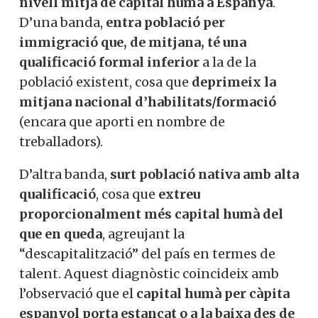
nivell mitjà de capital humà a Espanya
.
D’una banda,
entra població per
immigració que, de mitjana, té una
qualificació formal
inferior
a la de la
població existent, cosa que
deprimeix la
mitjana nacional d’habilitats/formació
(encara que aporti en nombre de
treballadors).
D’altra banda,
surt població nativa amb alta
qualificació
, cosa que
extreu
proporcionalment més capital humà del
que en queda
, agreujant la
“descapitalització” del país en termes de
talent. Aquest diagnòstic coincideix amb
l’observació que el
capital humà per càpita
espanyol porta estancat o a la baixa des de