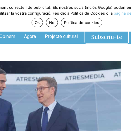
ent correcte i de publicitat. Els nostres socis (inclòs Google) poden em
zar la vostra configuració. Fes clic a Política de Cookies o la
pàgina de 
Ok
No
Política de cookies
Subscriu-te
pinem
Àgora
Projecte cultural