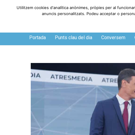
Utilitzem cookies d'analítica anònimes, pròpies per al funcionam
anuncis personalitzats. Podeu acceptar o personalit
Diumenge, 9 de agosto de 2026
Portada
Punts clau del dia
Conversem
O