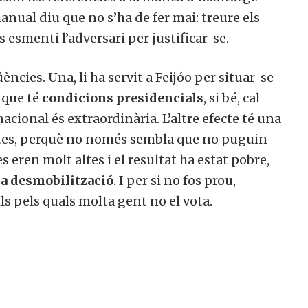
anual diu que no s’ha de fer mai: treure els
esmenti l’adversari per justificar-se.
cies. Una, li ha servit a Feijóo per situar-se
 que té
condicions presidencials
, si bé, cal
acional és extraordinària. L’altre efecte té una
stes, perquè no només sembla que no puguin
eren molt altes i el resultat ha estat pobre,
a desmobilització
. I per si no fos prou,
s pels quals molta gent no el vota.