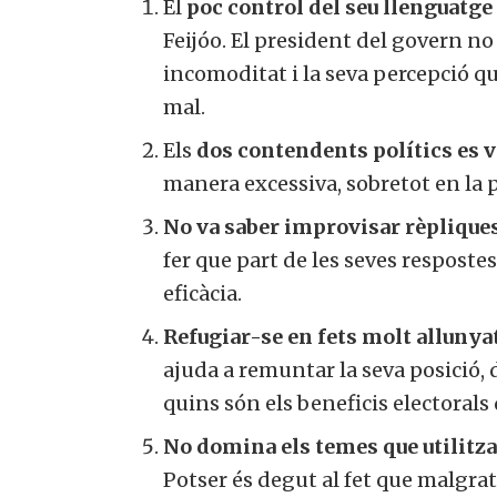
El
poc control del seu llenguatge 
Feijóo. El president del govern no 
incomoditat i la seva percepció qu
mal.
Si, v
Els
dos contendents polítics es 
a
manera excessiva, sobretot en la p
No va saber improvisar rèpliques
fer que part de les seves respostes
eficàcia.
Refugiar-se en fets molt allunyat
ajuda a remuntar la seva posició, de
quins són els beneficis electorals q
No domina els temes que utilitza,
Potser és degut al fet que malgrat