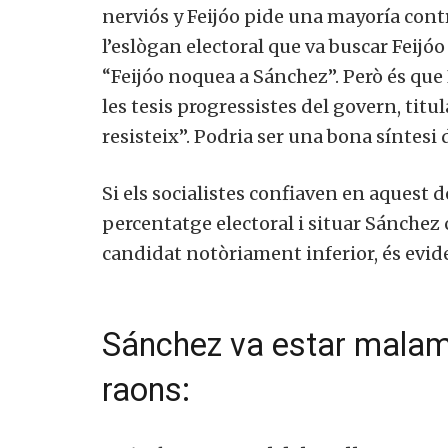
nerviós y Feijóo pide una mayoría contr
l’eslògan electoral que va buscar Feijóo
“Feijóo noquea a Sánchez”. Però és que
les tesis progressistes del govern, titul
resisteix”. Podria ser una bona síntesi d
Si els socialistes confiaven en aquest de
percentatge electoral i situar Sánchez
candidat notòriament inferior, és eviden
Vols 
Sánchez va estar malam
raons: