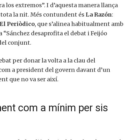
a los extremos”. I d’aquesta manera llança
 tota la nit. Més contundent és
La Razón
:
El Periòdico
, que s’alinea habitualment amb
a “Sánchez desaprofita el debat i Feijóo
el conjunt.
bat per donar la volta a la clau del
 com a president del govern davant d’un
t que no va ser així.
col·laborar a Converses a Cata
ent com a mínim per sis
Et convidem a participar i ser un