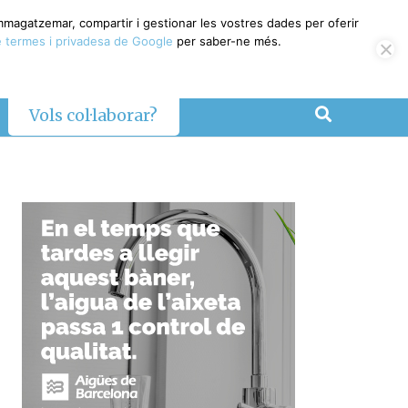
magatzemar, compartir i gestionar les vostres dades per oferir
termes i privadesa de Google
per saber-ne més.
Vols col·laborar?