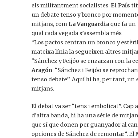
els militantment socialistes.
El País
tit
un debate tenso y bronco por momentos” 
mitjans, com
La Vanguardia
que fa un t
qual cada vegada s’assembla més
“Los pactos centran un bronco y estèril
mateixa línia la segueixen altres mitj
“Sánchez y Feijóo se enzarzan con la econo
Aragón
: “Sánchez i Feijóo se reprochan
tenso debate”. Aquí hi ha, per tant, un e
mitjans.
El debat va ser “tens i embolicat”. Cap 
d’altra banda, hi ha una sèrie de mitja
que sí que donen per guanyador al candi
opciones de Sánchez de remontar”. El M