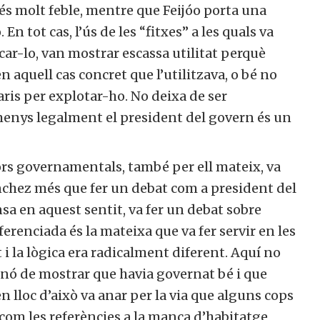
és molt feble, mentre que Feijóo porta una
En tot cas, l’ús de les “fitxes” a les quals va
icar-lo, van mostrar escassa utilitat perquè
 aquell cas concret que l’utilitzava, o bé no
is per explotar-ho. No deixa de ser
nys legalment el president del govern és un
rs governamentals, també per ell mateix, va
hez més que fer un debat com a president del
a en aquest sentit, va fer un debat sobre
renciada és la mateixa que va fer servir en les
 i la lògica era radicalment diferent. Aquí no
inó de mostrar que havia governat bé i que
n lloc d’això va anar per la via que alguns cops
, com les referències a la manca d’habitatge