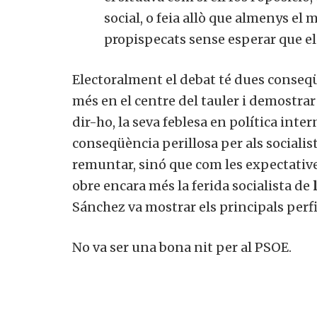
social, o feia allò que almenys el m
propispecats sense esperar que els 
Electoralment el debat té dues conseqüèn
més en el centre del tauler i demostrar
dir-ho, la seva feblesa en política intern
conseqüència perillosa per als sociali
remuntar, sinó que com les expectatives 
obre encara més la ferida socialista de
l
Sánchez va mostrar els principals perfil
No va ser una bona nit per al PSOE.