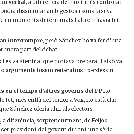
no verbal
, a diferència del molt més controlat
membre actiu de la nostra comunitat.
podia dissimular amb gestos i sons la seva
e en moments determinats l’altre li havia fet
ull col·laborar
No, però vull re
van interrompre
, però Sánchez ho va fer d’una
ctivament
butlletí
rimera part del debat.
i es va atenir al que portava preparat i això va
 o arguments fossin reiteratius i perdessin
s en el temps d’altres governs del PP
no
 fet, més enllà del temor a Vox, no està clar
ue Sánchez oferia ahir als electors.
a diferència, sorprenentment, de Feijóo.
 ser president del govern durant una sèrie