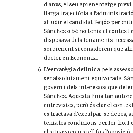
d’anys, el seu aprenentatge previ 
llarga trajectòria a l’administració. 
al·ludir el candidat Feijóo per crit
Sánchez o bé no tenia el context en
disposava dels fonaments necessar
sorprenent si considerem que alme
doctor en Economia.
L’estratègia definida
pels assesso
ser absolutament equivocada. Sánc
govern i dels interessos que defens
Sánchez. Aquesta línia tan autorefe
entrevistes, però és clar el context
es tractava d’exculpar-se de res, s
tenia les condicions per fer-ho. I e
el situava com si ell fos l’oposició