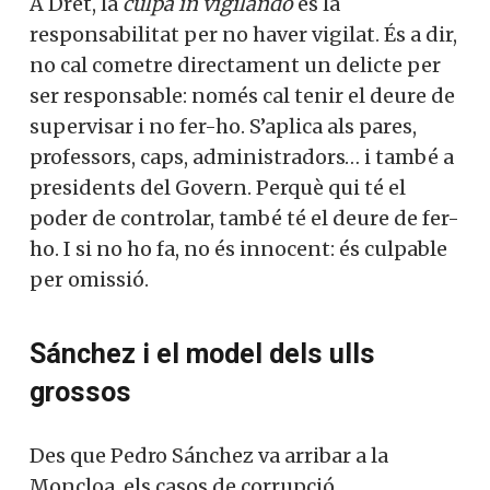
A Dret, la
culpa in vigilando
és la
responsabilitat per no haver vigilat. És a dir,
no cal cometre directament un delicte per
ser responsable: només cal tenir el deure de
supervisar i no fer-ho. S’aplica als pares,
professors, caps, administradors… i també a
presidents del Govern. Perquè qui té el
poder de controlar, també té el deure de fer-
ho. I si no ho fa, no és innocent: és culpable
per omissió.
Sánchez i el model dels ulls
grossos
Des que Pedro Sánchez va arribar a la
Moncloa, els casos de corrupció,