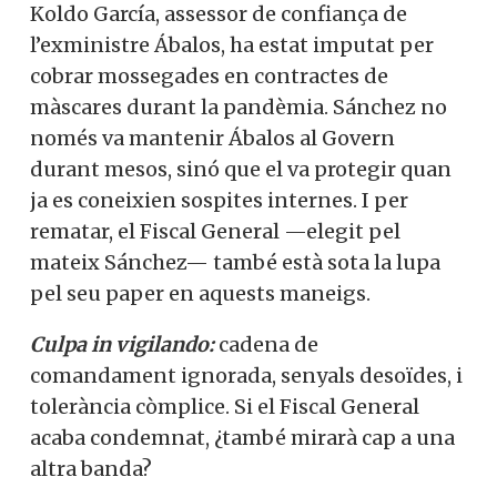
Koldo García, assessor de confiança de
l’exministre Ábalos, ha estat imputat per
cobrar mossegades en contractes de
màscares durant la pandèmia. Sánchez no
només va mantenir Ábalos al Govern
durant mesos, sinó que el va protegir quan
ja es coneixien sospites internes. I per
rematar, el Fiscal General —elegit pel
mateix Sánchez— també està sota la lupa
pel seu paper en aquests maneigs.
Culpa in vigilando:
cadena de
comandament ignorada, senyals desoïdes, i
tolerància còmplice. Si el Fiscal General
acaba condemnat, ¿també mirarà cap a una
altra banda?