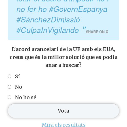
no fer-ho #GovernEspanya
#SánchezDimissió
#CulpaInVigilando
SHARE ON X
L'acord aranzelari de la UE amb els EUA,
creus que és la millor solució que es podia
anar a buscar?
Sí
No
No ho sé
Mira els resultats