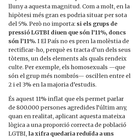
lluny a aquesta magnitud. Com a molt, en la
hipòtesi més gran es podria situar per sota
del 5%. Però no importa:
si els grups de
pressió LGTBI diuen que són l’11%, doncs
són l’11%.
I El País no es pren la molèstia de
rectificar-ho, perquè es tracta d’un dels seus
tòtems, un dels elements als quals rendeix
culte. Per exemple, els homosexuals —que
són el grup més nombrós— oscil·len entre el
2 i el 3% en la majoria d’estudis.
És aquest 11% inflat que els permet parlar
de 800.000 persones agredides l’últim any,
quan en realitat, aplicant aquesta mateixa
lògica a una proporció correcta de població
LGTBI,
la xifra quedaria reduïda a uns