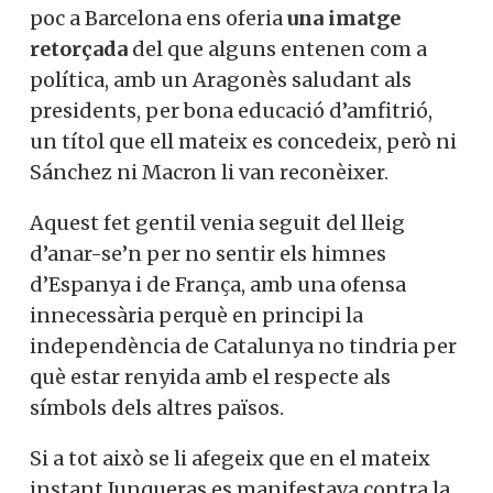
poc a Barcelona ens oferia
una imatge
retorçada
del que alguns entenen com a
política, amb un Aragonès saludant als
presidents, per bona educació d’amfitrió,
un títol que ell mateix es concedeix, però ni
Sánchez ni Macron li van reconèixer.
Aquest fet gentil venia seguit del lleig
d’anar-se’n per no sentir els himnes
d’Espanya i de França, amb una ofensa
innecessària perquè en principi la
independència de Catalunya no tindria per
què estar renyida amb el respecte als
símbols dels altres països.
Si a tot això se li afegeix que en el mateix
instant Junqueras es manifestava contra la