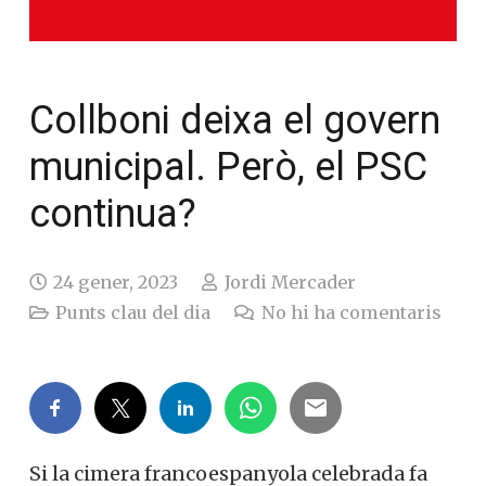
Collboni deixa el govern
municipal. Però, el PSC
continua?
24 gener, 2023
Jordi Mercader
Punts clau del dia
No hi ha comentaris
Si la cimera francoespanyola celebrada fa