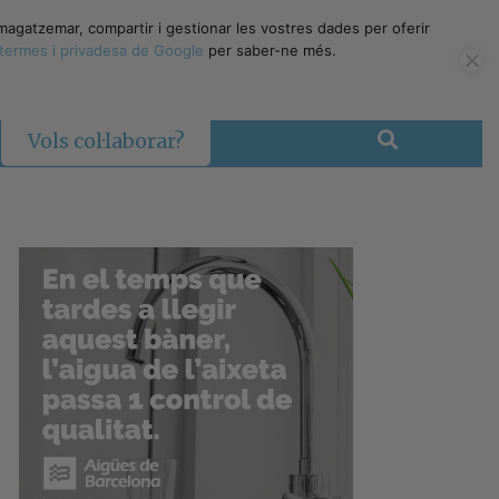
magatzemar, compartir i gestionar les vostres dades per oferir
termes i privadesa de Google
per saber-ne més.
Vols col·laborar?