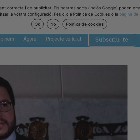
ent correcte i de publicitat. Els nostres socis (inclòs Google) poden em
zar la vostra configuració. Fes clic a Política de Cookies o la
pàgina de 
Ok
No
Política de cookies
Subscriu-te
pinem
Àgora
Projecte cultural