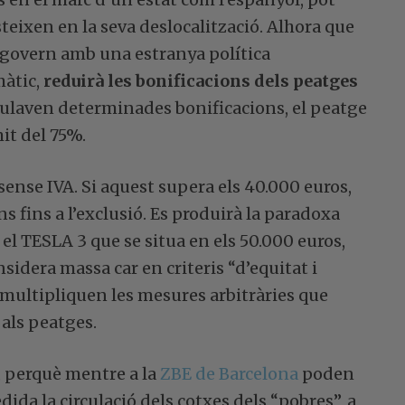
steixen en la seva deslocalització. Alhora que
 govern amb una estranya política
màtic,
reduirà les bonificacions dels peatges
umulaven determinades bonificacions, el peatge
it del 75%.
ense IVA. Si aquest supera els 40.000 euros,
 fins a l’exclusió. Es produirà la paradoxa
 el TESLA 3 que se situa en els 50.000 euros,
sidera massa car en criteris “d’equitat i
es multipliquen les mesures arbitràries que
als peatges.
, perquè mentre a la
ZBE de Barcelona
poden
edida la circulació dels cotxes dels “pobres”, a