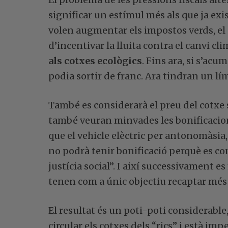
significar un estímul més als que ja exi
volen augmentar els impostos verds, el
d’incentivar la lluita contra el canvi cli
als cotxes ecològics
. Fins ara, si s’ac
podia sortir de franc. Ara tindran un lím
També es considerarà el preu del cotxe s
també veuran minvades les bonificacions
que el vehicle elèctric per antonomàsia,
no podrà tenir bonificació perquè es con
justícia social”. I així successivament 
tenen com a únic objectiu recaptar més 
El resultat és un poti-poti considerable
circular els cotxes dels “rics” i està imp