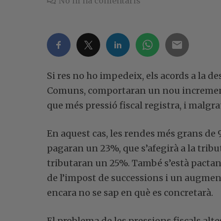
No hi ha comentaris
Si res no ho impedeix, els acords a la 
Comuns, comportaran un nou increment 
que més pressió fiscal registra, i malgr
En aquest cas, les rendes més grans de 
pagaran un 23%, que s’afegirà a la tribut
tributaran un 25%. També s’està pactan
de l’impost de successions i un augmen
encara no se sap en què es concretarà.
El problema de les pressions fiscals alte