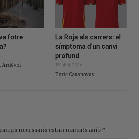
va fotre
La Roja als carrers: el
a?
símptoma d’un canvi
profund
6
i Ardèvol
15 juliol, 2026
Enric Casanovas
 camps necessaris estan marcats amb
*