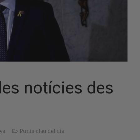
es notícies des
ya
Punts clau del dia