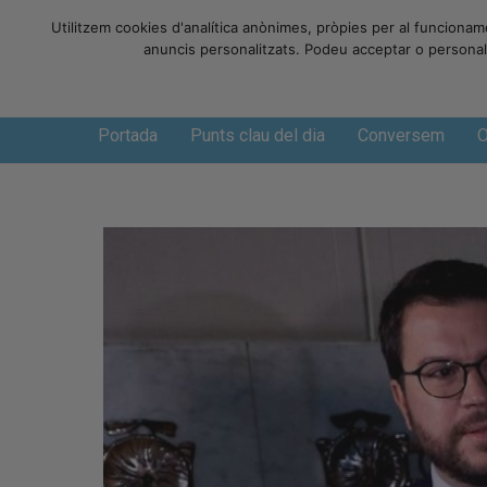
Utilitzem cookies d'analítica anònimes, pròpies per al funcionam
anuncis personalitzats. Podeu acceptar o personalit
Dissabte, 8 de agosto de 2026
Portada
Punts clau del dia
Conversem
O