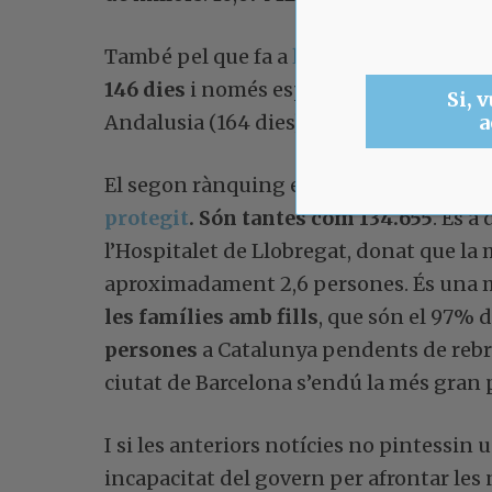
També pel que fa a
llistes d’espera
ocupe
146 dies
i només esperen més els pacient
Si, v
Andalusia (164 dies).
a
El segon rànquing escandalós és
el nom
protegit
. Són tantes com 134.655
. És a
l’Hospitalet de Llobregat, donat que la 
aproximadament 2,6 persones. És una 
les famílies amb fills
, que són el 97% de
persones
a Catalunya pendents de rebre 
ciutat de Barcelona s’endú la més gran p
I si les anteriors notícies no pintessi
incapacitat del govern per afrontar les n