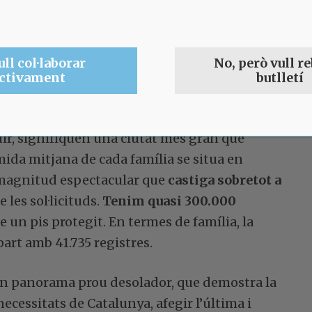
m un lloc destacat.
A Catalunya es triguen
s de Castella-la Manxa (149 dies) i
ull col·laborar
No, però vull re
ctivament
butlletí
bre de famílies que esperen un
habitatge
 dir, signifiquen una ciutat més gran que
mida mitjana de cada família se situa en
magnitud espectacular que
castiga sobretot a
 les sol·licituds.
Tenim quasi 300.000
un pis protegit. En termes de família, la
art amb 41.735 registres.
n un panorama prou desolador, que demostra la
ecessitats de Catalunya, afegir l’última i