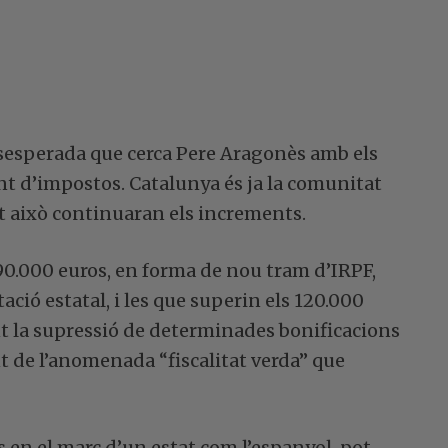
desesperada que cerca Pere Aragonès amb els
d’impostos. Catalunya és ja la comunitat
at això continuaran els increments.
90.000 euros, en forma de nou tram d’IRPF,
ació estatal, i les que superin els 120.000
t la supressió de determinades bonificacions
t de l’anomenada “fiscalitat verda” que
s en el marc d’un estat com l’espanyol, pot