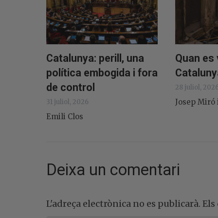
Catalunya: perill, una
Quan es 
política embogida i fora
Cataluny
de control
28 juliol, 202
Josep Miró 
31 juliol, 2026
Emili Clos
Deixa un comentari
L'adreça electrònica no es publicarà.
Els