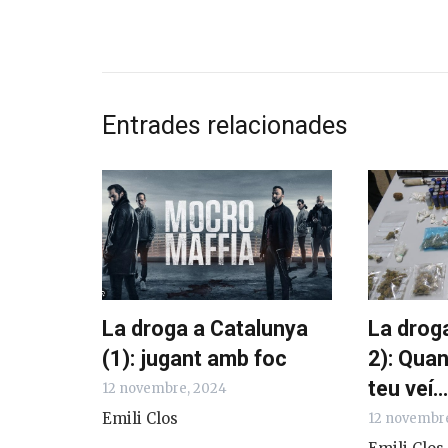
Entrades relacionades
La droga a Catalunya
La droga
(1): jugant amb foc
2): Quan
teu veí…
12 novembre, 2024
Emili Clos
12 novembr