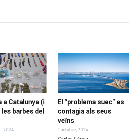
 a Catalunya (i
El “problema suec” es
 les barbes del
contagia als seus
veïns
e, 2024
1 octubre, 2024