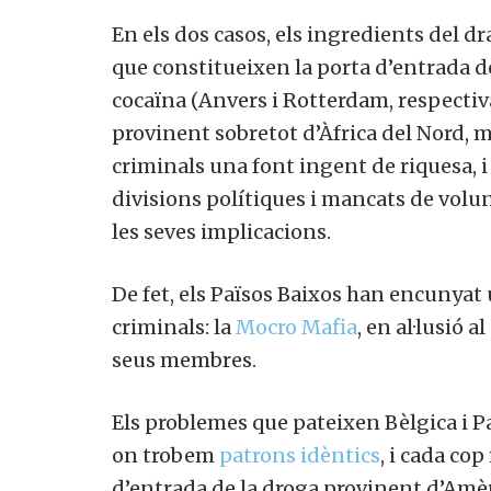
En els dos casos, els ingredients del d
que constitueixen la porta d’entrada de
cocaïna (Anvers i Rotterdam, respect
provinent sobretot d’Àfrica del Nord, m
criminals una font ingent de riquesa, i
divisions polítiques i mancats de volun
les seves implicacions.
De fet, els Països Baixos han encunyat
criminals: la
Mocro Mafia
, en al·lusió 
seus membres.
Els problemes que pateixen Bèlgica i Pa
on trobem
patrons idèntics
, i cada co
d’entrada de la droga provinent d’Amèr