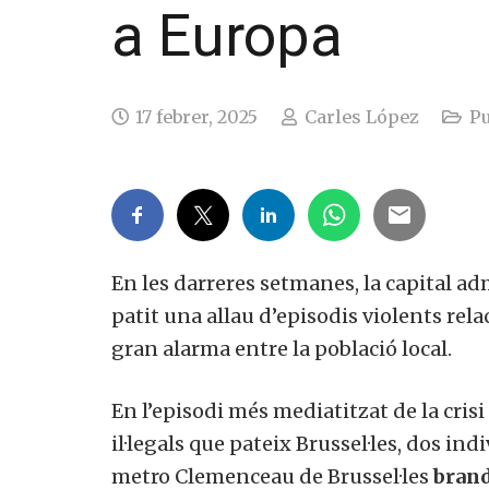
a Europa
17 febrer, 2025
Carles López
Pu
En les darreres setmanes, la capital ad
patit una allau d’episodis violents rel
gran alarma entre la població local.
En l’episodi més mediatitzat de la cris
il·legals que pateix Brussel·les, dos ind
metro Clemenceau de Brussel·les
brand