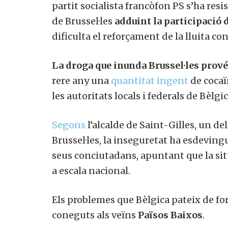
partit socialista francòfon PS s’ha resi
de Brussel·les
adduint la participació 
dificulta el reforçament de la lluita cont
La droga que inunda Brussel·les prové
rere any una
quantitat ingent
de cocaï
les autoritats locals i federals de Bèlgic
Segons
l’alcalde de Saint-Gilles, un d
Brussel·les, la inseguretat ha esdeving
seus conciutadans, apuntant que la situ
a escala nacional.
Els problemes que Bèlgica pateix de f
coneguts als veïns
Països Baixos
.