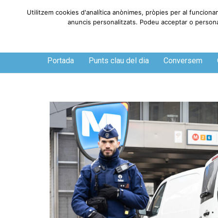
Utilitzem cookies d'analítica anònimes, pròpies per al funciona
anuncis personalitzats. Podeu acceptar o personali
Divendres, 7 de agosto de 2026
Portada
Punts clau del dia
Conversem