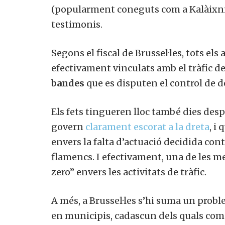
(popularment coneguts com a Kalàixni
testimonis.
Segons el fiscal de Brussel·les, tots el
efectivament vinculats amb el tràfic d
bandes
que es disputen el control de d
Els fets tingueren lloc també dies de
govern
clarament escorat a la dreta
, i
envers la falta d’actuació decidida con
flamencs. I efectivament, una de les me
zero” envers les activitats de tràfic.
A més, a Brussel·les s’hi suma un proble
en municipis, cadascun dels quals compt