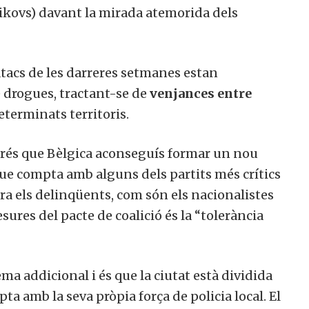
kovs) davant la mirada atemorida dels
s atacs de les darreres setmanes estan
e drogues, tractant-se de
venjances entre
eterminats territoris.
sprés que Bèlgica aconseguís formar un nou
 que compta amb alguns dels partits més crítics
tra els delinqüents, com són els nacionalistes
sures del pacte de coalició és la “tolerància
ma addicional i és que la ciutat està dividida
a amb la seva pròpia força de policia local. El