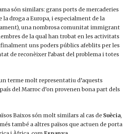
rama són similars: grans ports de mercaderies
 la droga a Europa, i especialment de la
ivament), una nombrosa comunitat immigrant
embres de la qual han trobat en les activitats
 finalment uns poders públics afeblits per les
tat de reconèixer l’abast del problema i totes
 un terme molt representatiu d’aquests
al país del Marroc d’on provenen bona part dels
ïsos Baixos són molt similars al cas de
Suècia
,
p més també a altres països que actuen de porta
ica i Àfrica, com
Espanya
.