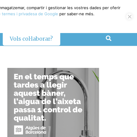
emmagatzemar, compartir i gestionar les vostres dades per oferir
 termes i privadesa de Google
per saber-ne més.
Vols col·laborar?