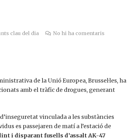
nts clau del dia
No hi ha comentaris
ministrativa de la Unió Europea, Brussel·les, ha
acionats amb el tràfic de drogues, generant
i d’inseguretat vinculada a les substàncies
ividus es passejaren de matí a l’estació de
int i disparant fusells d’assalt AK-47