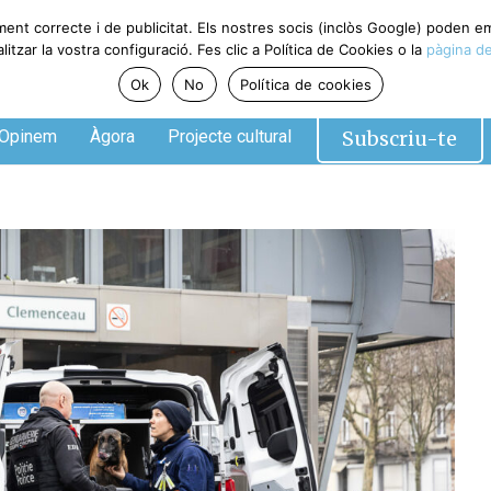
ment correcte i de publicitat. Els nostres socis (inclòs Google) poden 
tzar la vostra configuració. Fes clic a Política de Cookies o la
pàgina de
Ok
No
Política de cookies
Subscriu-te
Opinem
Àgora
Projecte cultural