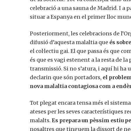
celebració a una sauna de Madrid. I a p
situar a Espanya en el primer lloc mun
Posteriorment, les celebracions de l’Or
difusió d’aquesta malaltia que
és sobre
el col·lectiu gai. El que passa és que c
és que es vagi estenent a la resta de la 
transmissió. Si no s’atura, i aquí hi ha 
declarin que són portadors,
el problem
nova malaltia contagiosa com a end
Tot plegat encara tensa més el sistema
ateses per les seves característiques re
malalts.
Es prepara un pèssim estiu per
nosaltres que tinguem la dissort de nec