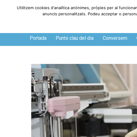
Utilitzem cookies d'analítica anònimes, pròpies per al funciona
anuncis personalitzats. Podeu acceptar o personali
Diumenge, 9 de agosto de 2026
Portada
Punts clau del dia
Conversem