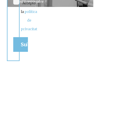
Accepto
la
política
de
privacitat