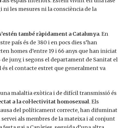
a
als espais interiors. Estem vivint en una fase
i ni les mesures ni la consciència de la
s’estén també ràpidament a Catalunya
. En
stre país és de 380 i en pocs dies s’han
cten homes d’entre 19 i 66 anys que han iniciat
3 de juny, i segons el departament de Sanitat el
és el contacte estret que generalment va
una malaltia exòtica i de difícil transmissió és
ctat a la col·lectivitat homosexual
. Els
causa del políticament correcte, han difuminat
 servei als membres de la mateixa i al conjunt
 festa gai a Canàries, seguida d’una altra