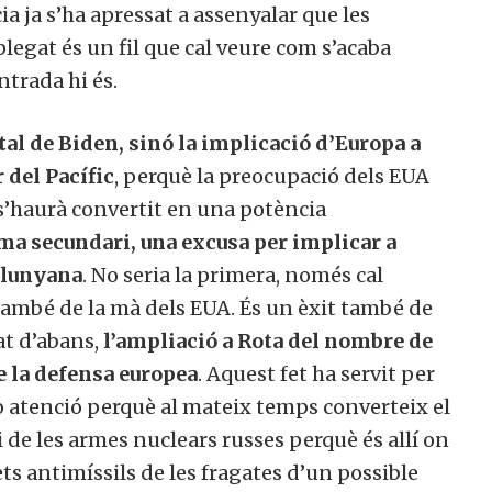
 ja s’ha apressat a assenyalar que les
plegat és un fil que cal veure com s’acaba
ntrada hi és.
tal de Biden, sinó la implicació d’Europa a
 del Pacífic
, perquè la preocupació dels EUA
 s’haurà convertit en una potència
ema secundari, una excusa per implicar a
 llunyana
. No seria la primera, només cal
 també de la mà dels EUA. És un èxit també de
at d’abans,
l’ampliació a Rota del nombre de
e la defensa europea
. Aquest fet ha servit per
rò atenció perquè al mateix temps converteix el
 de les armes nuclears russes perquè és allí on
ets antimíssils de les fragates d’un possible