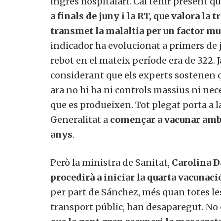
ingrés hospitalari. Cal tenir present q
a finals de juny i la RT, que valora la 
transmet la malaltia per un factor m
indicador ha evolucionat a primers de j
rebot en el mateix període era de 322. J
considerant que els experts sostenen 
ara no hi ha ni controls massius ni nec
que es produeixen. Tot plegat porta a la
Generalitat a
començar a vacunar amb 
anys
.
Però la ministra de Sanitat,
Carolina D
procedirà a iniciar la quarta vacunaci
per part de Sánchez, més quan totes le
transport públic, han desaparegut. No 