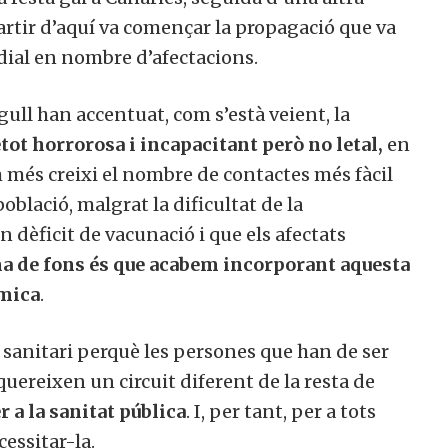
artir d’aquí va començar la propagació que va
dial en nombre d’afectacions.
gull han accentuat, com s’està veient, la
tot horrorosa i incapacitant però no letal,
en
om més creixi el nombre de contactes més fàcil
població, malgrat la dificultat de la
un dèficit de vacunació i que els afectats
a de fons és que acabem incorporant aquesta
èmica
.
 sanitari perquè les persones que han de ser
quereixen un circuit diferent de la resta de
 a la sanitat pública
. I, per tant, per a tots
essitar-la.