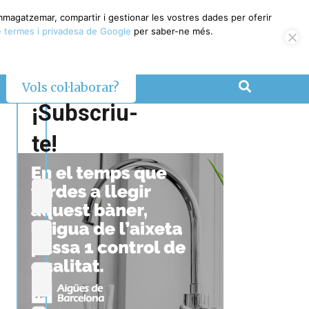
emmagatzemar, compartir i gestionar les vostres dades per oferir
 termes i privadesa de Google
per saber-ne més.
Vols col·laborar?
¡Subscriu-
te!