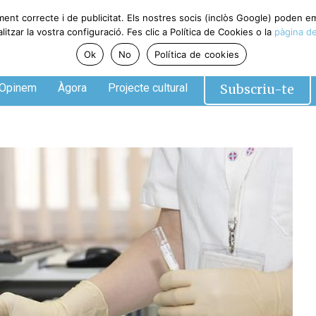
ment correcte i de publicitat. Els nostres socis (inclòs Google) poden 
tzar la vostra configuració. Fes clic a Política de Cookies o la
pàgina de
Ok
No
Política de cookies
Subscriu-te
Opinem
Àgora
Projecte cultural