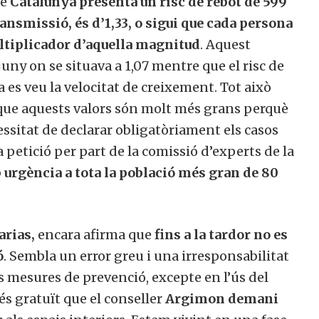
ue
Catalunya presenta un risc de rebot de 599
transmissió, és d’1,33, o sigui que cada persona
ultiplicador d’aquella magnitud
. Aquest
uny on se situava a 1,07 mentre que el risc de
a es veu la velocitat de creixement. Tot això
que aquests valors són molt més grans perquè
essitat de declarar obligatòriament els casos
 petició per part de la comissió d’experts de la
urgència a tota la població més gran de 80
arias,
encara afirma que
fins a la tardor no es
ó
. Sembla un error greu i una irresponsabilitat
s mesures de prevenció, excepte en l’ús del
és gratuït que el conseller
Argimon demani