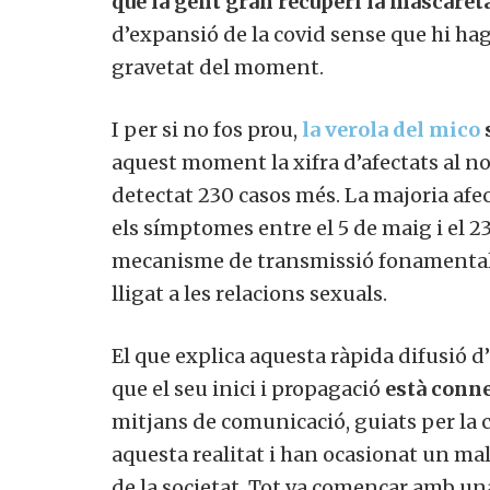
que la gent gran recuperi la mascaret
d’expansió de la covid sense que hi hag
gravetat del moment.
I per si no fos prou,
la verola del mico
aquest moment la xifra d’afectats al no
detectat 230 casos més. La majoria afe
els símptomes entre el 5 de maig i el 2
mecanisme de transmissió fonamental 
lligat a les relacions sexuals.
El que explica aquesta ràpida difusió d’
que el seu inici i propagació
està conne
mitjans de comunicació, guiats per la 
aquesta realitat i han ocasionat un mal
de la societat. Tot va començar amb una