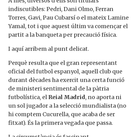
A més, diversos d’ells són titulars
indiscutibles: Pedri, Dani Olmo, Ferran
Torres, Gavi, Pau Cubarsí o el mateix Lamine
Yamal, tot i que aquest últim va començar el
partit a la banqueta per precaució física.
I aquí arribem al punt delicat.
Perquè resulta que el gran representant
oficial del futbol espanyol, aquell club que
durant dècades ha exercit una certa funció
de ministeri sentimental de la pàtria
futbolística, el
Reial Madrid
, no aporta ni
un sol jugador a la selecció mundialista (no
hi comptem Cucurella, que acaba de ser
fitxat). És la primera vegada que passa.
La circumstància és fascinant.