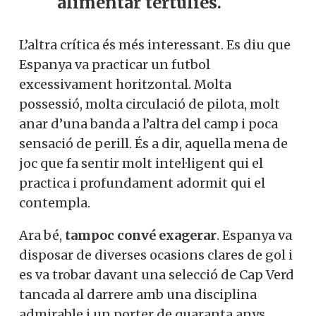
alimentar tertúlies.
L’altra crítica és més interessant. Es diu que
Espanya va practicar un futbol
excessivament horitzontal. Molta
possessió, molta circulació de pilota, molt
anar d’una banda a l’altra del camp i poca
sensació de perill. És a dir, aquella mena de
joc que fa sentir molt intel·ligent qui el
practica i profundament adormit qui el
contempla.
Ara bé,
tampoc convé exagerar
. Espanya va
disposar de diverses ocasions clares de gol i
es va trobar davant una selecció de Cap Verd
tancada al darrere amb una disciplina
admirable i un porter de quaranta anys,