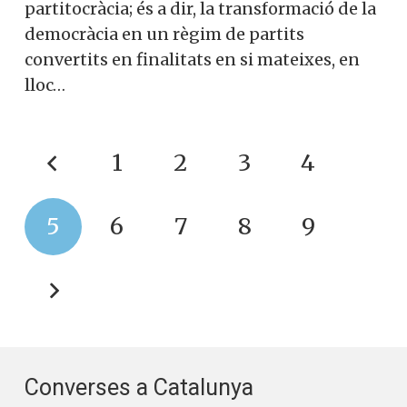
partitocràcia; és a dir, la transformació de la
democràcia en un règim de partits
convertits en finalitats en si mateixes, en
lloc…
1
2
3
4
5
6
7
8
9
Converses a Catalunya