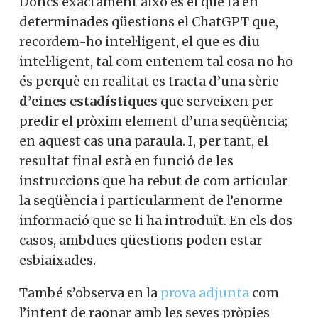
Doncs exactament això és el que fa en
determinades qüestions el ChatGPT que,
recordem-ho intel·ligent, el que es diu
intel·ligent, tal com entenem tal cosa no ho
és perquè en realitat es tracta d’una sèrie
d’eines estadístiques
que serveixen per
predir el pròxim element d’una seqüència;
en aquest cas una paraula. I, per tant, el
resultat final està en funció de les
instruccions que ha rebut de com articular
la seqüència i particularment de l’enorme
informació que se li ha introduït. En els dos
casos, ambdues qüestions poden estar
esbiaixades.
També s’observa en la
prova adjunta
com
l’intent de raonar amb les seves pròpies