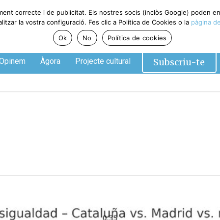
ment correcte i de publicitat. Els nostres socis (inclòs Google) poden 
tzar la vostra configuració. Fes clic a Política de Cookies o la
pàgina de
Ok
No
Política de cookies
Subscriu-te
Opinem
Àgora
Projecte cultural