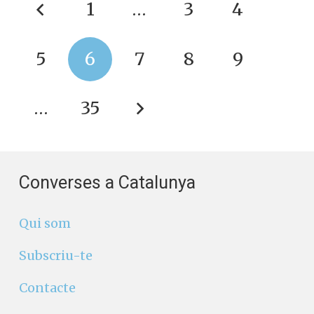
1
…
3
4
5
6
7
8
9
…
35
Converses a Catalunya
Qui som
Subscriu-te
Contacte