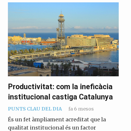
Et convidem a participar i
ser un
membre actiu de la nostra
comunitat.
Si, vull col·laborar activament
No, però vull rebre el butlletí
Productivitat: com la ineficàcia
institucional castiga Catalunya
PUNTS CLAU DEL DIA
fa 6 mesos
És un fet àmpliament acreditat que la
qualitat institucional és un factor