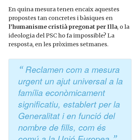
membre actiu de la nostra
general per a tots els alumnes que no
comunitat.
cursin la classe de religió confessional, i
que s’habiliti el professorat necessari en
funció del seu coneixement del programa.
Si, vull col·laborar activament
En quina mesura tenen encaix aquestes
propostes tan concretes i bàsiques en
l’humanisme cristià pregonat per Illa
, o
No, però vull rebre el butlletí
la ideologia del PSC ho fa impossible? La
resposta, en les pròximes setmanes.
Reclamen com a mesura
urgent un ajut universal a
la família econòmicament