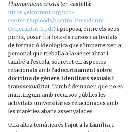
El títol del document és ben explícit:
Per a
un govern inclusiu i de tots. En nom de
l’humanisme cristià
(en castellà:
https://elcorrent.org/wp-
content/uploads/Escrito-Presidente-
Generalitat-1.pdf
) i proposa, entre els seus
punts, posar fi a tots els cursos i activitats
de formació ideològica que s’imparteixen
al personal que treballa a la Generalitat i
també a l’escola, sobretot en aspectes
relacionats amb l’
adoctrinament sobre
doctrina de gènere, identitats sexuals i
transsexualitat
. També demanen que no
es mantinguin amb recursos públics les
activitats universitàries relacionades amb
les matèries abans assenyalades.