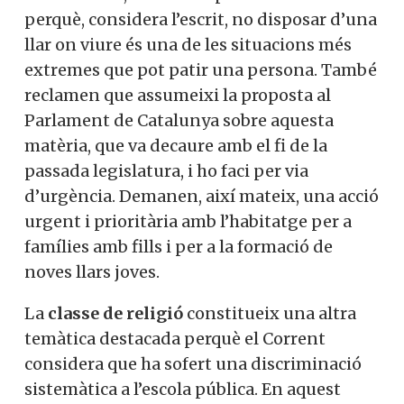
privades.
L’
habitatge
, sobretot centrat en la gent
sense sostre, és un dels punts destacats
perquè, considera l’escrit, no disposar
d’una llar on viure és una de les situacions
més extremes que pot patir una persona.
També reclamen que assumeixi la
proposta al Parlament de Catalunya sobre
aquesta matèria, que va decaure amb el fi
de la passada legislatura, i ho faci per via
d’urgència. Demanen, així mateix, una
acció urgent i prioritària amb l’habitatge
per a famílies amb fills i per a la formació
de noves llars joves.
La
classe de religió
constitueix una altra