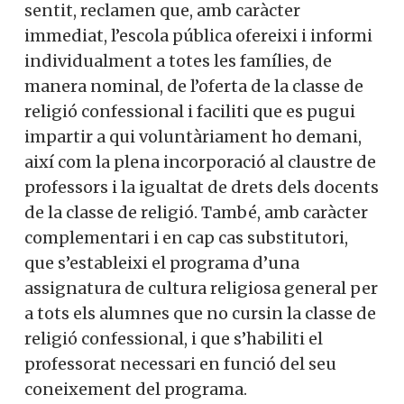
temàtica destacada perquè el Corrent
considera que ha sofert una discriminació
sistemàtica a l’escola pública. En aquest
sentit, reclamen que, amb caràcter
immediat, l’escola pública ofereixi i
informi individualment a totes les
famílies, de manera nominal, de l’oferta de
la classe de religió confessional i faciliti
Vols col·laborar a
que es pugui impartir a qui
voluntàriament ho demani, així com la
Converses a Catalunya?
plena incorporació al claustre de
professors i la igualtat de drets dels
docents de la classe de religió. També,
Et convidem a participar i
amb caràcter complementari i en cap cas
substitutori, que s’estableixi el programa
ser un
d’una assignatura de cultura religiosa