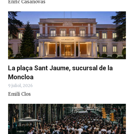
PISA, Rodalies i menors: l’avaria
permanent del Govern d’Illa
27 juliol, 2026
Enric Casanovas
La plaça Sant Jaume, sucursal de la
Moncloa
9 juliol, 2026
Emili Clos