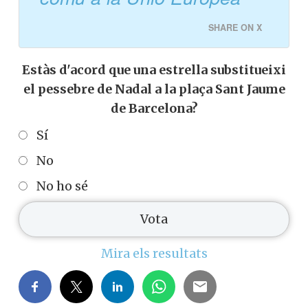
significatiu, establert per la
Generalitat i en funció del
nombre de fills, com és
comú a la Unió Europea
SHARE ON X
Estàs d'acord que una estrella
substitueixi el pessebre de Nadal a la
plaça Sant Jaume de Barcelona?
Sí
No
No ho sé