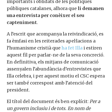
escrit al president de la Generalitat
plantejant uns quants punts que
consideren importants i oblidats de les
polítiques públiques catalanes, alhora que
li demanen una entrevista per conèixer
el seu capteniment
.
A l’escrit que acompanya la reivindicació,
es fa èmfasi en les reiterades apel·lacions a
l’humanisme cristià que
ha fet Illa
i
estiren aquest fil per parlar-ne de la seva
concreció. En definitiva, els mitjans de
comunicació assenyalen l’abundància
d’entrevistes que Illa celebra, i per aquest
motiu el CSC espera ser també correspost
amb l’atenció del president.