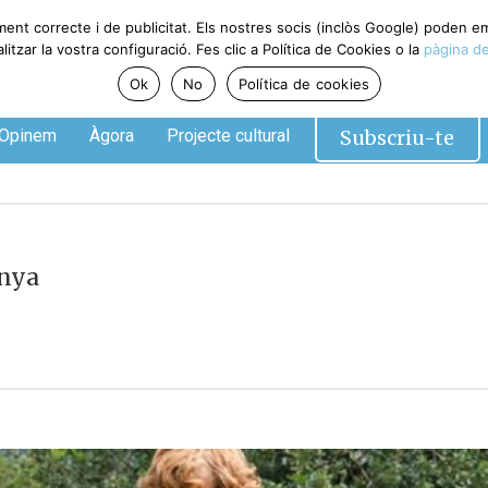
ment correcte i de publicitat. Els nostres socis (inclòs Google) poden 
tzar la vostra configuració. Fes clic a Política de Cookies o la
pàgina de
Ok
No
Política de cookies
Subscriu-te
Opinem
Àgora
Projecte cultural
unya