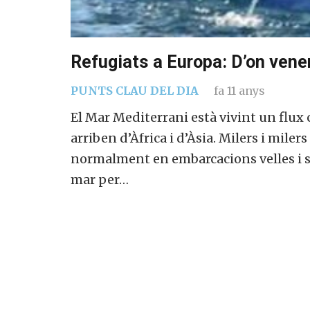
Refugiats a Europa: D’on vene
PUNTS CLAU DEL DIA
fa 11 anys
El Mar Mediterrani està vivint un flu
arriben d’Àfrica i d’Àsia. Milers i miler
normalment en embarcacions velles i s
mar per…