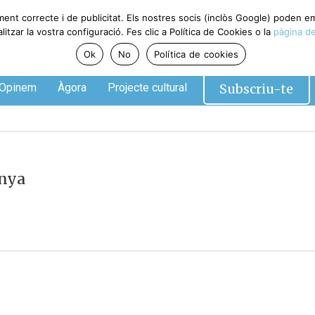
ment correcte i de publicitat. Els nostres socis (inclòs Google) poden 
tzar la vostra configuració. Fes clic a Política de Cookies o la
pàgina de
Ok
No
Política de cookies
Subscriu-te
Opinem
Àgora
Projecte cultural
unya