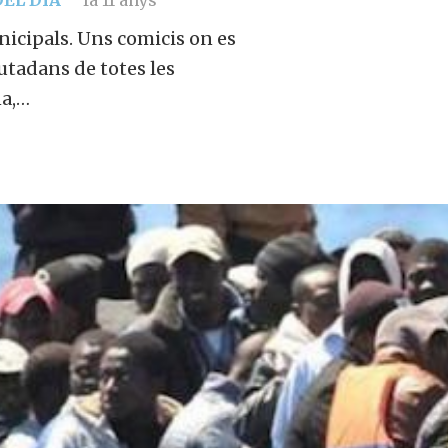
EL DIA
fa 11 anys
nicipals. Uns comicis on es
iutadans de totes les
na,…