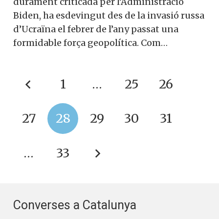
durament criticada per l’Administració
Biden, ha esdevingut des de la invasió russa
d’Ucraïna el febrer de l’any passat una
formidable força geopolítica. Com…
1
…
25
26
27
28
29
30
31
…
33
Converses a Catalunya