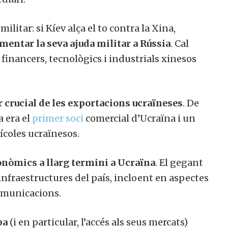
litar: si Kíev alça el to contra la Xina,
entar la seva ajuda militar a Rússia
. Cal
financers, tecnològics i industrials xinesos
 crucial de les exportacions ucraïneses
. De
a era el
primer soci
comercial d’Ucraïna i un
coles ucraïnesos.
onòmics a llarg termini a Ucraïna
. El gegant
infraestructures del país, incloent en aspectes
comunicacions.
pa
(i en particular, l’accés als seus mercats)