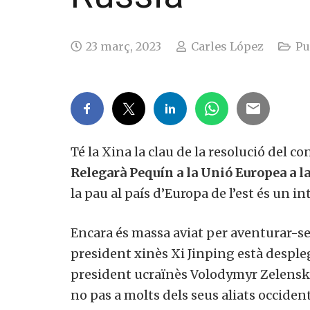
23 març, 2023
Carles López
Pu
Té la Xina la clau de la resolució del co
Relegarà Pequín a la Unió Europea a la
la pau al país d’Europa de l’est és un in
Encara és massa aviat per aventurar-se 
president xinès Xi Jinping està despleg
president ucraïnès Volodymyr Zelenski
no pas a molts dels seus aliats occiden