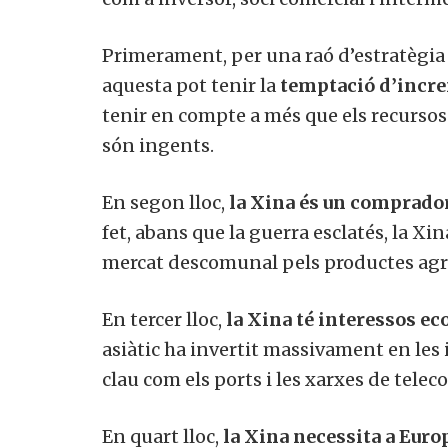
Primerament, per una raó d’estratègia mi
aquesta pot tenir la
temptació d’increm
tenir en compte a més que els recursos 
són ingents.
En segon lloc,
la Xina és un comprador
fet, abans que la guerra esclatés, la Xin
mercat descomunal pels productes agrí
En tercer lloc,
la Xina té interessos ec
asiàtic ha invertit massivament en les 
clau com els ports i les xarxes de tele
En quart lloc,
la Xina necessita a Euro