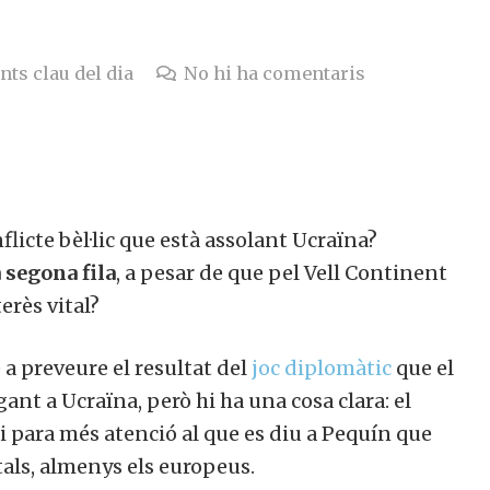
nts clau del dia
No hi ha comentaris
nflicte bèl·lic que està assolant Ucraïna?
 segona fila
, a pesar de que pel Vell Continent
terès vital?
a preveure el resultat del
joc diplomàtic
que el
ant a Ucraïna, però hi ha una cosa clara: el
 para més atenció al que es diu a Pequín que
tals, almenys els europeus.