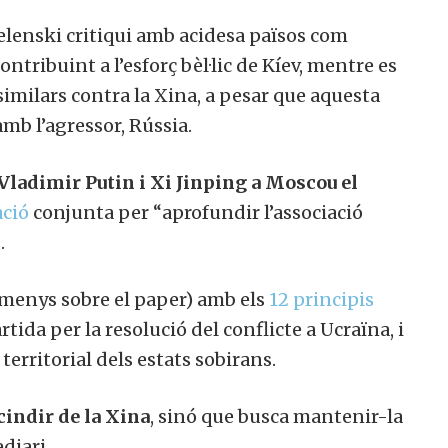
elenski critiqui amb acidesa països com
tribuint a l’esforç bèl·lic de Kíev, mentre es
imilars contra la Xina, a pesar que aquesta
amb l’agressor, Rússia.
 Vladimir Putin i Xi Jinping a Moscou el
ació
conjunta per “aprofundir l’associació
.
menys sobre el paper) amb els
12 principis
ida per la resolució del conflicte a Ucraïna, i
territorial dels estats sobirans.
cindir de la Xina
, sinó que busca mantenir-la
diari.