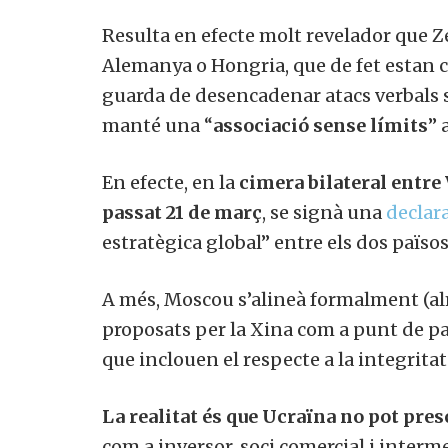
Resulta en efecte molt revelador que Z
Alemanya o Hongria, que de fet estan con
guarda de desencadenar atacs verbals s
manté una “
associació sense límits
” 
En efecte, en la
cimera bilateral entre
passat 21 de març
, se signà una
declar
estratègica global” entre els dos països
A més, Moscou s’alineà formalment (al
proposats per la Xina com a punt de part
que inclouen el respecte a la integritat 
La realitat és que Ucraïna no pot pres
com a inversor, soci comercial i interme