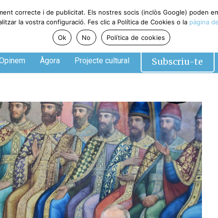
ment correcte i de publicitat. Els nostres socis (inclòs Google) poden 
tzar la vostra configuració. Fes clic a Política de Cookies o la
pàgina de
Ok
No
Política de cookies
Subscriu-te
Opinem
Àgora
Projecte cultural