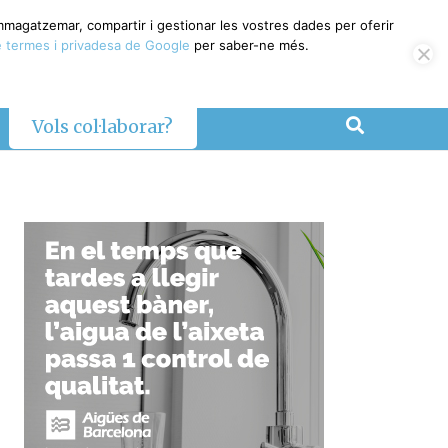
emmagatzemar, compartir i gestionar les vostres dades per oferir
 termes i privadesa de Google
per saber-ne més.
Vols col·laborar?