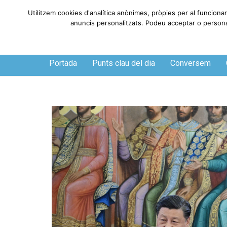
Utilitzem cookies d'analítica anònimes, pròpies per al funciona
anuncis personalitzats. Podeu acceptar o personali
Dijous, 6 de agosto de 2026
Portada
Punts clau del dia
Conversem