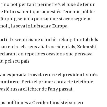
i no pot per tant permetre’s el luxe de fer un
e Putin sabent que aquest és l’enemic públic
i Jinping sembla pensar que si aconsegueix
molt, la seva influència a Europa.
rtir l’escepticisme o inclús rebuig frontal dels
pau entre els seus aliats occidentals,
Zelenski
declarant en repetides ocasions que pensava
u pel seu país.
tan esperada trucada entre el president xinès
 imminent
. Seria el primer contacte telefònic
vasió russa el febrer de l’any passat.
us polítiques a Occident insisteixen en