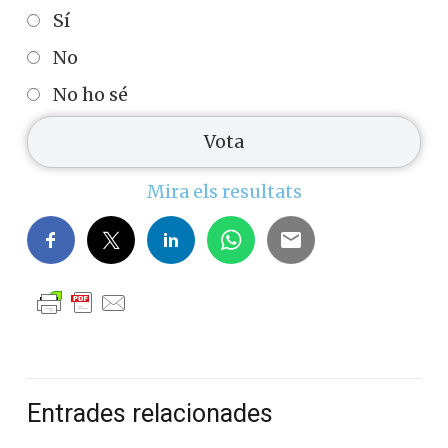
Sí
No
No ho sé
Mira els resultats
Entrades relacionades