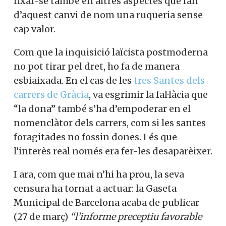
fixar-se també en altres aspectes que fan
d’aquest canvi de nom una ruqueria sense
cap valor.
Com que la inquisició laïcista postmoderna
no pot tirar pel dret, ho fa de manera
esbiaixada. En el cas de les
tres Santes dels
carrers de Gràcia
, va esgrimir la fal·làcia que
“la dona” també s’ha d’empoderar en el
nomenclàtor dels carrers, com si les santes
foragitades no fossin dones. I és que
l’interès real només era fer-les desaparèixer.
I ara, com que mai n’hi ha prou, la seva
censura ha tornat a actuar: la Gaseta
Municipal de Barcelona acaba de publicar
(27 de març)
“l’informe preceptiu favorable