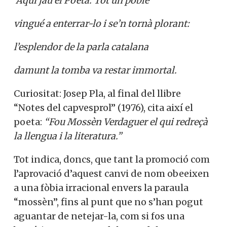
Aquí jau el Poeta. Tot un poble
vingué a enterrar-lo i se’n tornà plorant:
l’esplendor de la parla catalana
damunt la tomba va restar immortal.
Curiositat: Josep Pla, al final del llibre
“Notes del capvesprol” (1976), cita així el
poeta:
“Fou Mossèn Verdaguer el qui redreçà
la llengua i la literatura.”
Tot indica, doncs, que tant la promoció com
l’aprovació d’aquest canvi de nom obeeixen
a una fòbia irracional envers la paraula
“mossèn”, fins al punt que no s’han pogut
aguantar de netejar-la, com si fos una