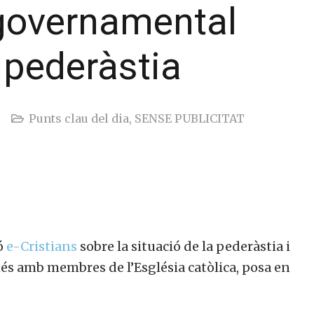
governamental
a pederàstia
Punts clau del dia
,
SENSE PUBLICITAT
ó
e-Cristians
sobre la situació de la pederàstia i
és amb membres de l’Església catòlica, posa en