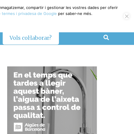
emmagatzemar, compartir i gestionar les vostres dades per oferir
 termes i privadesa de Google
per saber-ne més.
Vols col·laborar?