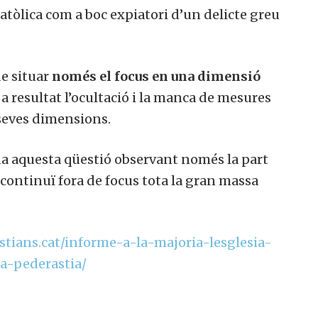
 catòlica com a boc expiatori d’un delicte greu
de situar
només el focus en una dimensió
 resultat l’ocultació i la manca de mesures
 seves dimensions.
rda aquesta qüestió observant només la part
continuï fora de focus tota la gran massa
ristians.cat/informe-a-la-majoria-lesglesia-
la-pederastia/