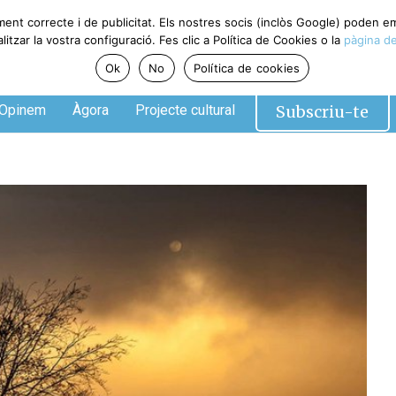
ment correcte i de publicitat. Els nostres socis (inclòs Google) poden 
tzar la vostra configuració. Fes clic a Política de Cookies o la
pàgina de
Ok
No
Política de cookies
Subscriu-te
Opinem
Àgora
Projecte cultural