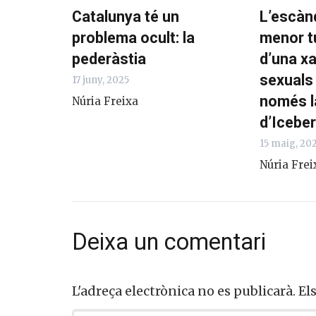
Catalunya té un
L’escàn
problema ocult: la
menor t
pederàstia
d’una x
sexuals
17 juny, 2025
només l
Núria Freixa
d’Icebe
15 maig, 20
Núria Frei
Deixa un comentari
L'adreça electrònica no es publicarà.
El