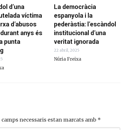
dol d’una
La democràcia
utelada víctima
espanyola i la
arxa d’abusos
pederàstia: l’escàndol
 durant anys és
institucional d’una
a punta
veritat ignorada
rg
22 abril, 2025
Núria Freixa
25
xa
s camps necessaris estan marcats amb
*