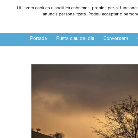
Utilitzem cookies d'analítica anònimes, pròpies per al funciona
anuncis personalitzats. Podeu acceptar o personali
Dijous, 6 de agosto de 2026
Portada
Punts clau del dia
Conversem