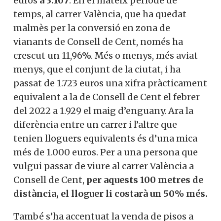
euros
a 3.107
. En el mateix període de
temps, al carrer València, que ha quedat
malmès per la conversió en zona de
vianants de Consell de Cent, només ha
crescut un 11,96%. Més o menys, més aviat
menys, que el conjunt de la ciutat, i ha
passat de 1.723 euros una xifra pràcticament
equivalent a la de Consell de Cent el febrer
del 2022 a 1.929 el maig d’enguany. Ara la
diferència entre un carrer i l’altre que
tenien lloguers equivalents és d’una mica
més de 1.000 euros. Per a una persona que
vulgui passar de viure al carrer València a
Consell de Cent,
per aquests 100 metres de
distància, el lloguer li costarà un 50% més.
També s’ha accentuat la venda de pisos a