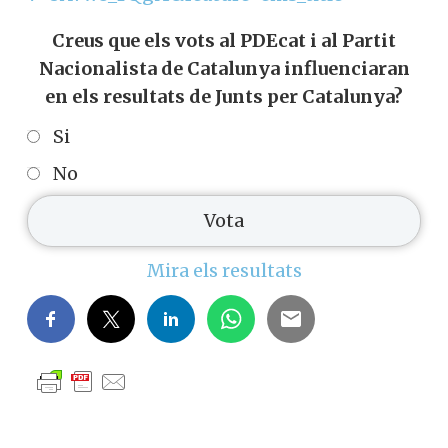
v=UAVw8_TQgiY&feature=emb_title
Creus que els vots al PDEcat i al Partit
Nacionalista de Catalunya influenciaran
en els resultats de Junts per Catalunya?
Si
Vols col·laborar a
No
Converses a Catalunya?
Mira els resultats
Et convidem a participar i
ser un
membre actiu de la nostra
comunitat.