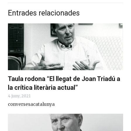
Entrades relacionades
Si, vull col·laborar activament
No, però vull rebre el butlletí
Taula rodona “El llegat de Joan Triadú
a la crítica literària actual”
4 juny, 2021
conversesacatalunya