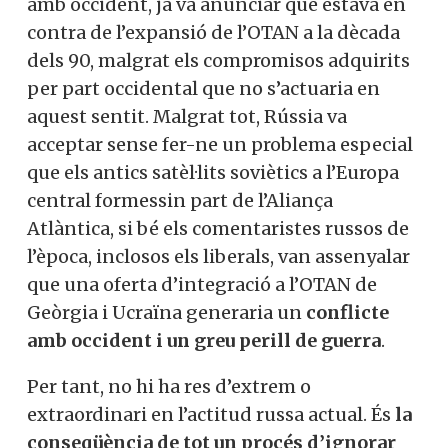
amb occident, ja va anunciar que estava en
contra de l’expansió de l’OTAN a la dècada
dels 90, malgrat els compromisos adquirits
per part occidental que no s’actuaria en
aquest sentit. Malgrat tot, Rússia va
acceptar sense fer-ne un problema especial
que els antics satèl·lits soviètics a l’Europa
central formessin part de l’Aliança
Atlàntica, si bé els comentaristes russos de
l’època, inclosos els liberals, van assenyalar
que una oferta d’integració a l’OTAN de
Geòrgia i Ucraïna generaria un
conflicte
amb occident i un greu perill de guerra
.
Per tant, no hi ha res d’extrem o
extraordinari en l’actitud russa actual. És
la
conseqüència de tot un procés d’ignorar