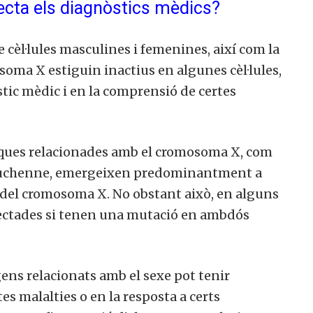
ecta els diagnòstics mèdics?
e cèl·lules masculines i femenines, així com la
soma X estiguin inactius en algunes cèl·lules,
tic mèdic i en la comprensió de certes
iques relacionades amb el cromosoma X, com
de Duchenne, emergeixen predominantment a
el cromosoma X. No obstant això, en alguns
afectades si tenen una mutació en ambdós
 gens relacionats amb el sexe pot tenir
tes malalties o en la resposta a certs