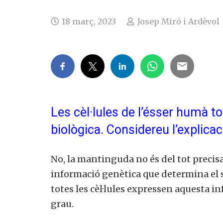
18 març, 2023
Josep Miró i Ardèvol
Les cèl·lules de l’ésser humà t
biològica.
Considereu l’explica
No, la mantinguda no és del tot precisa
informació genètica que determina el s
totes les cèl·lules expressen aquesta 
grau.