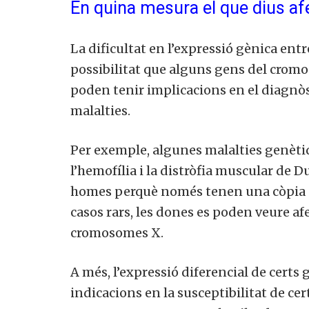
En quina mesura el que dius af
La dificultat en l’expressió gènica entr
possibilitat que alguns gens del cromo
poden tenir implicacions en el diagnòs
malalties.
Per exemple, algunes malalties genèt
l’hemofília i la distròfia muscular 
homes perquè només tenen una còpia d
casos rars, les dones es poden veure 
cromosomes X.
A més, l’expressió diferencial de certs
indicacions en la susceptibilitat de cer