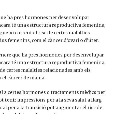
que ha pres hormones per desenvolupar
ncara té una estructura reproductiva femenina,
gueixi corrent el risc de certes malalties
us femenins, com el càncer d’ovari o d’úter.
gènere que ha pres hormones per desenvolupar
ncara té una estructura reproductiva femenina,
c de certes malalties relacionades amb els
a el càncer de mama.
ual a certes hormones o tractaments mèdics per
t tenir impressions per a la seva salut a llarg
al per a la transició pot augmentar el risc de