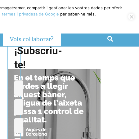
emmagatzemar, compartir i gestionar les vostres dades per oferir
 termes i privadesa de Google
per saber-ne més.
Vols col·laborar?
¡Subscriu-
te!