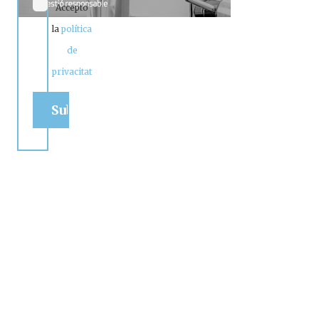
Accepto
la
política
de
privacitat