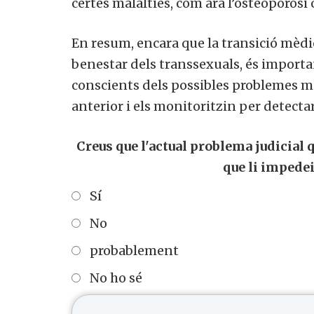
certes malalties, com ara l’osteoporosi 
En resum, encara que la transició mèdic
benestar dels transsexuals, és importa
conscients dels possibles problemes mè
anterior i els monitoritzin per detectar
Creus que l'actual problema judicial q
que li impede
Sí
No
probablement
No ho sé