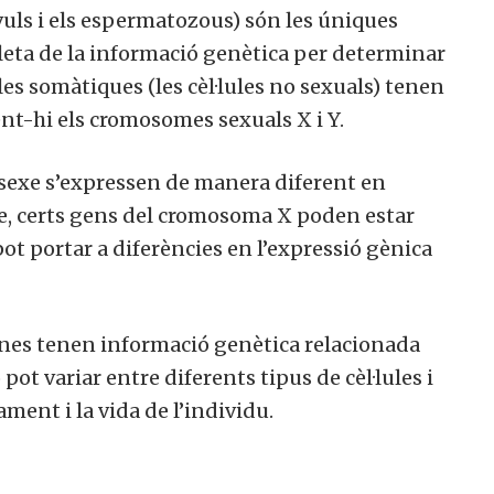
òvuls i els espermatozous) són les úniques
leta de la informació genètica per determinar
lules somàtiques (les cèl·lules no sexuals) tenen
nt-hi els cromosomes sexuals X i Y.
 sexe s’expressen de manera diferent en
ple, certs gens del cromosoma X poden estar
pot portar a diferències en l’expressió gènica
manes tenen informació genètica relacionada
pot variar entre diferents tipus de cèl·lules i
ent i la vida de l’individu.