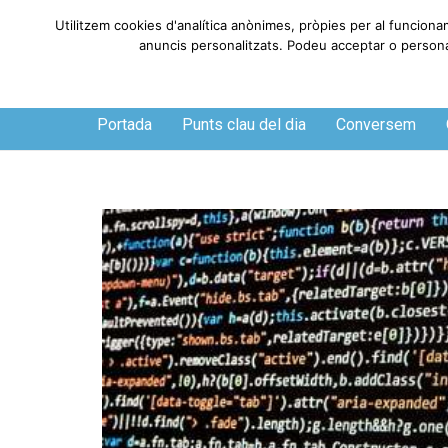
Utilitzem cookies d'analítica anònimes, pròpies per al funciona
anuncis personalitzats. Podeu acceptar o personali
Dissabte, 8 de agosto de 2026
Portada
Punts clau del dia
Conversem