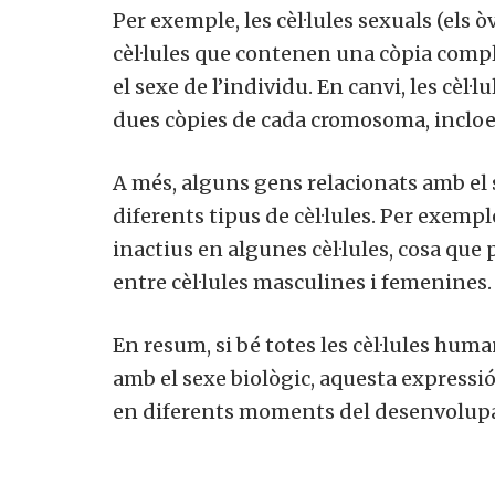
Per exemple, les cèl·lules sexuals (els 
cèl·lules que contenen una còpia comp
el sexe de l’individu. En canvi, les cèl·
dues còpies de cada cromosoma, incloe
A més, alguns gens relacionats amb el
diferents tipus de cèl·lules. Per exem
inactius en algunes cèl·lules, cosa que 
entre cèl·lules masculines i femenines.
En resum, si bé totes les cèl·lules hu
amb el sexe biològic, aquesta expressió 
en diferents moments del desenvolupam