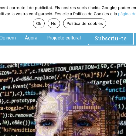
ment correcte i de publicitat. Els nostres socis (inclòs Google) poden 
tzar la vostra configuració. Fes clic a Política de Cookies o la
pàgina de
Ok
No
Política de cookies
Subscriu-te
Opinem
Àgora
Projecte cultural