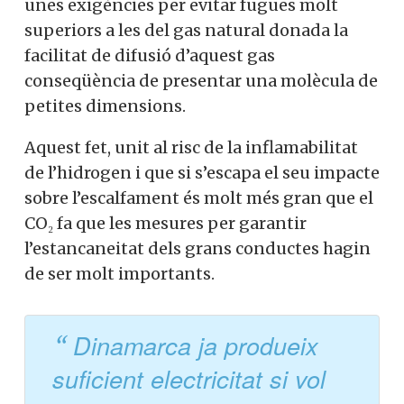
racional
que la idea de transportar
hidrogen des de la llunyana Espanya, amb
l’agreujant que la xarxa d’hidroductes que
cal construir tenen unes exigències per
evitar fugues molt superiors a les del gas
natural donada la facilitat de difusió
d’aquest gas conseqüència de presentar
una molècula de petites dimensions.
Aquest fet, unit al risc de la inflamabilitat
de l’hidrogen i que si s’escapa el seu
impacte sobre l’escalfament és molt més
gran que el CO₂ fa que les mesures per
garantir l’estancaneitat dels grans
conductes hagin de ser molt importants.