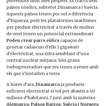
Però és que a més el gran demandant
d’hidrogen industrial,
Alemanya
, té uns
proveïdors molt més propers. Es tracta
dels països nòrdics, sobretot Dinamarca i
Suècia. Aquests països tenen poc sol a
diferència d’Espanya, però les plataformes
X
marítimes per produir electricitat a través
de molins de vent tenen un potencial
Vols col·laborar a
extraordinari.
Poden crear parcs eòlics
Converses a Catalunya?
capaços de generar cadascun d’ells 1
gigawatt d’electricitat, una xifra semblant
d’una central nuclear mitjana. Són grans
turbogeneradors que res tenen a veure
Et convidem a participar i
amb els que s’instal·len a terra.
ser un
A hores d’ara,
Dinamarca
ja produeix