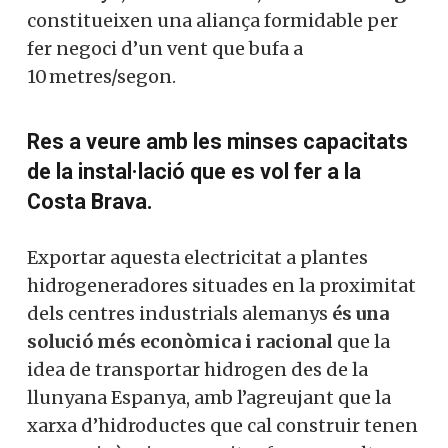
membre actiu de la nostra
suficient electricitat si vol per abastir a 40
comunitat.
milions d’habitants. I junt amb la mateixa
Alemanya, Països Baixos, Suècia i
Noruega
constitueixen una aliança
Si, vull col·laborar activament
formidable per fer negoci d’un vent que
bufa a 10 metres/segon.
No, però vull rebre el butlletí
Res a veure amb les minses
capacitats de la instal·lació que es vol
fer a la Costa Brava.
Exportar aquesta electricitat a plantes
hidrogeneradores situades en la
proximitat dels centres industrials
alemanys
és una solució més econòmica i