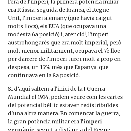
l’era de l’imperi, la primera potència miliar
era Rússia, seguida de Franca, el Regne
Unit, l’imperi alemany (que havia caigut
molts llocs), els EUA (que ocupava una
modesta 6a posició) i, atenció!, l’imperi
austrohongarès que era molt imperial, però
molt menor militarment, ocupava el 7è lloc
per darrere de l’imperi turc i molt a prop en
despesa, un 15% més que Espanya, que
continuava en la 8a posició.
Si d’aquí saltem a l’inici de la I Guerra
Mundial el 1914, podem veure com les cartes
del potencial bèl·lic estaven redistribuïdes
d’una altra manera. En començar la guerra,
la gran potència militar era l’
imperi
germànic
, seguit a distància del Regne