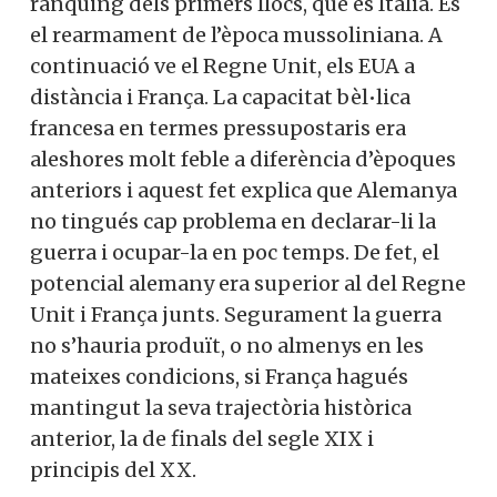
rànquing dels primers llocs, que és Italia. És
el rearmament de l’època mussoliniana. A
continuació ve el Regne Unit, els EUA a
distància i França. La capacitat bèl•lica
francesa en termes pressupostaris era
aleshores molt feble a diferència d’èpoques
anteriors i aquest fet explica que Alemanya
no tingués cap problema en declarar-li la
guerra i ocupar-la en poc temps. De fet, el
potencial alemany era superior al del Regne
Unit i França junts. Segurament la guerra
no s’hauria produït, o no almenys en les
mateixes condicions, si França hagués
mantingut la seva trajectòria històrica
anterior, la de finals del segle XIX i
principis del XX.