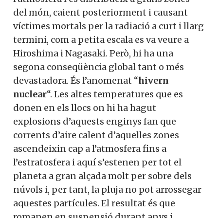
del món, caient posteriorment i causant
víctimes mortals per la radiació a curt i llarg
termini, com a petita escala es va veure a
Hiroshima i Nagasaki. Però, hi ha una
segona conseqüència global tant o més
devastadora. És l’anomenat “
hivern
nuclear
“. Les altes temperatures que es
donen en els llocs on hi ha hagut
explosions d’aquests enginys fan que
corrents d’aire calent d’aquelles zones
ascendeixin cap a l’atmosfera fins a
l’estratosfera i aquí s’estenen per tot el
planeta a gran alçada molt per sobre dels
núvols i, per tant, la pluja no pot arrossegar
aquestes partícules. El resultat és que
romanen en suspensió durant anys i