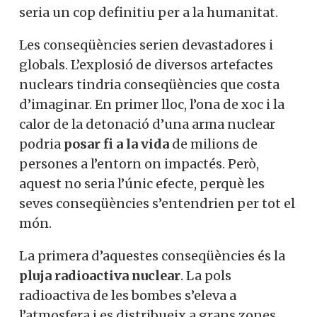
seria un cop definitiu per a la humanitat.
Les conseqüències serien devastadores i
globals. L’explosió de diversos artefactes
nuclears tindria conseqüències que costa
d’imaginar. En primer lloc, l’ona de xoc i la
calor de la detonació d’una arma nuclear
podria
posar fi a la vida
de milions de
persones a l’entorn on impactés. Però,
aquest no seria l’únic efecte, perquè les
seves conseqüències s’entendrien per tot el
món.
La primera d’aquestes conseqüències és la
pluja radioactiva nuclear
. La pols
radioactiva de les bombes s’eleva a
l’atmosfera i es distribueix a grans zones