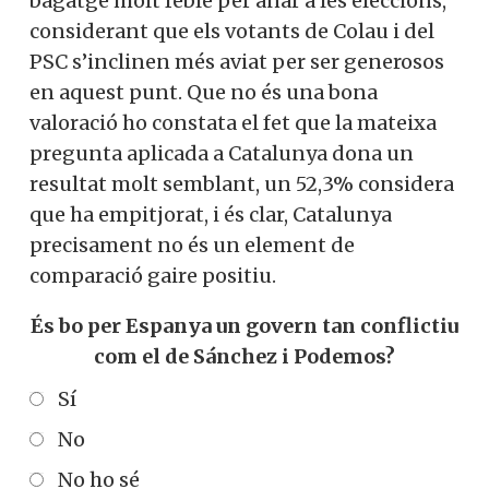
bagatge molt feble per anar a les eleccions,
considerant que els votants de Colau i del
PSC s’inclinen més aviat per ser generosos
en aquest punt. Que no és una bona
valoració ho constata el fet que la mateixa
pregunta aplicada a Catalunya dona un
resultat molt semblant, un 52,3% considera
que ha empitjorat, i és clar, Catalunya
precisament no és un element de
comparació gaire positiu.
És bo per Espanya un govern tan conflictiu
com el de Sánchez i Podemos?
Sí
No
No ho sé