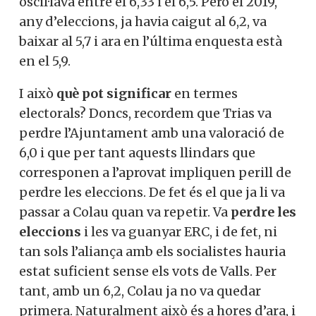
oscil·lava entre el 6,33 i el 6,5. Però el 2019,
any d’eleccions, ja havia caigut al 6,2, va
baixar al 5,7 i ara en l’última enquesta està
en el 5,9.
I això
què pot significar
en termes
electorals? Doncs, recordem que Trias va
perdre l’Ajuntament amb una valoració de
6,0 i que per tant aquests llindars que
corresponen a l’aprovat impliquen perill de
perdre les eleccions. De fet és el que ja li va
passar a Colau quan va repetir. Va
perdre les
eleccions
i les va guanyar ERC, i de fet, ni
tan sols l’aliança amb els socialistes hauria
estat suficient sense els vots de Valls. Per
tant, amb un 6,2, Colau ja no va quedar
primera. Naturalment això és a hores d’ara, i