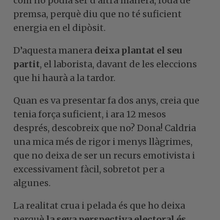
com no podia ser d’altra manera, roda de
premsa, perquè diu que no té suficient
energia en el dipòsit.
D’aquesta manera
deixa plantat el seu
partit
, el laborista, davant de les eleccions
que hi haurà a la tardor.
Quan es va presentar fa dos anys, creia que
tenia força suficient, i ara 12 mesos
després, descobreix que no? Dona! Caldria
una mica més de rigor i menys llàgrimes,
que no deixa de ser un recurs emotivista i
excessivament fàcil, sobretot per a
algunes.
La realitat crua i pelada és que ho deixa
perquè
la seva perspectiva electoral és