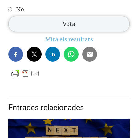
Creus que els partits polítics han de
practicar cordons sanitaris contra altres
partits amb representació
parlamentària?
Si
No
Mira els resultats