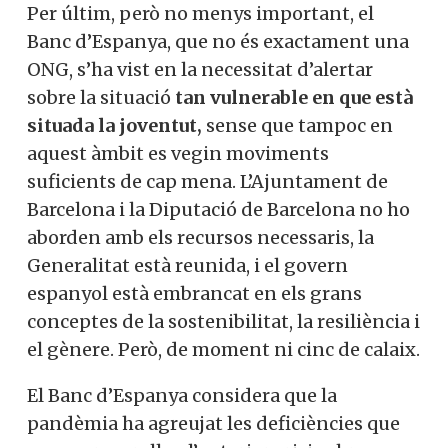
política ho contempli amb la suficiència
necessària.
Per últim, però no menys important, el
Banc d’Espanya, que no és exactament
una ONG, s’ha vist en la necessitat
d’alertar sobre la situació
tan vulnerable
en que està situada la joventut,
sense que
tampoc en aquest àmbit es vegin
moviments suficients de cap mena.
L’Ajuntament de Barcelona i la Diputació
de Barcelona no ho aborden amb els
recursos necessaris, la Generalitat està
Vols col·laborar a
reunida, i el govern espanyol està
embrancat en els grans conceptes de la
Converses a Catalunya?
sostenibilitat, la resiliència i el gènere.