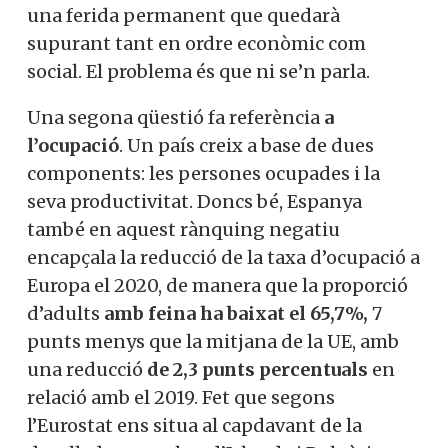
pandèmia. Si aquesta bretxa no es tanca,
tindrem aquí una ferida permanent que
quedarà supurant tant en ordre econòmic
com social. El problema és que ni se’n
parla.
Una segona qüestió fa referència
a
l’ocupació
. Un país creix a base de dues
components: les persones ocupades i la
seva productivitat. Doncs bé, Espanya
també en aquest rànquing negatiu
encapçala la reducció de la taxa d’ocupació
a Europa el 2020, de manera que la
proporció d’adults
amb feina ha baixat el
65,7%,
7 punts menys que la mitjana de la
UE, amb una reducció
de 2,3 punts
percentuals
en relació amb el 2019. Fet