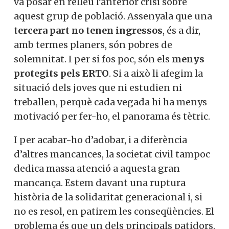
Però, de moment ni cinc de calaix.
El Banc d’Espanya considera que la
Et convidem a participar i
pandèmia ha agreujat les deficiències que
ser un
va posar en relleu l’anterior crisi sobre
membre actiu de la nostra
aquest grup de població. Assenyala que
una
tercera part no tenen ingressos
, és a
comunitat.
dir, amb termes planers, són pobres de
solemnitat. I per si fos poc, són els
menys
protegits pels ERTO
. Si a això li afegim la
Si, vull col·laborar activament
situació dels joves que ni estudien ni
treballen, perquè cada vegada hi ha menys
motivació per fer-ho, el panorama és
No, però vull rebre el butlletí
tètric.
I per acabar-ho d’adobar, i a diferència
d’altres mancances, la societat civil