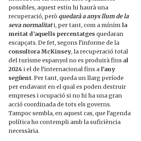
El problema radica en el fet que, vacunació
inclosa i en els termes més optimistes
possibles, aquest estiu hi haurà una
recuperació, però
quedarà a anys llum de
la seva normalitat
i, per tant, com a mínim
la meitat d’aquells percentatges
quedaran escapçats. De fet, segons
l’informe de la
consultora McKinsey
, la
recuperació total del turisme espanyol no
es produirà fins
al 2024
i el de
l’internacional fins a
l’any següent
. Per
tant, queda un llarg període per endavant
en el qual es poden destruir empreses i
ocupació si no hi ha una gran acció
coordinada de tots els governs. Tampoc
sembla, en aquest cas, que l’agenda