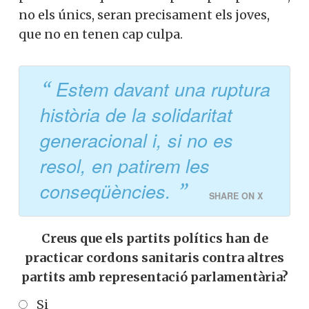
tampoc dedica massa atenció a aquesta
gran mancança. Estem davant una
ruptura història de la solidaritat
generacional i, si no es resol, en patirem
les conseqüències. El problema és que un
dels principals patidors, no els únics,
seran precisament els joves, que no en
tenen cap culpa.
Estem davant una
ruptura història de la
solidaritat generacional i, si
no es resol, en patirem les
conseqüències.
SHARE ON X