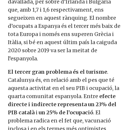
que segons l’Eurostat ens situa al
capdavant de la davallada, per sobre
d’Irlanda i Bulgària que, amb 1,7 i 1,6
respectivament, ens segueixen en aquest
rànquing. El nombre d’ocupats a Espanya
és el tercer més baix de tota Europa i
només ens superen Grècia i Itàlia, si bé en
aquest últim país la caiguda 2020 sobre
2019 va ser la meitat de l’espanyola.
El tercer gran problema és el turisme
.
Catalunya és, en relació amb el pes que té
aquesta activitat en el seu PIB i ocupació,
la quarta comunitat espanyola. Entre
efecte directe i indirecte representa un
23% del PIB català
i
un 25% de l’ocupació
.