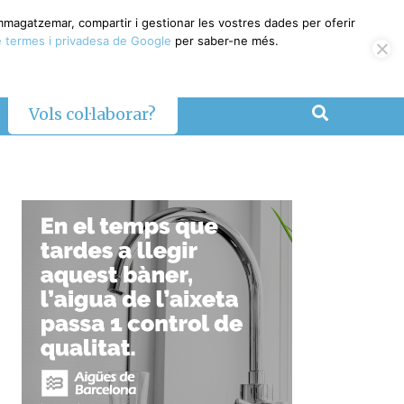
emmagatzemar, compartir i gestionar les vostres dades per oferir
 termes i privadesa de Google
per saber-ne més.
Vols col·laborar?