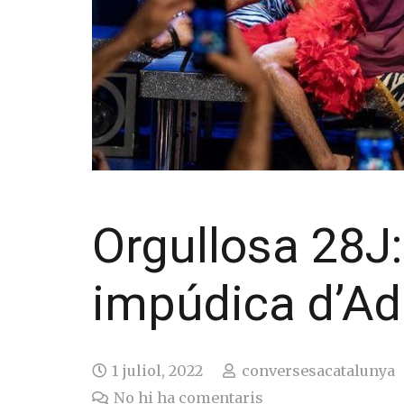
Orgullosa 28J: 
impúdica d’Ad
1 juliol, 2022
conversesacatalunya
No hi ha comentaris