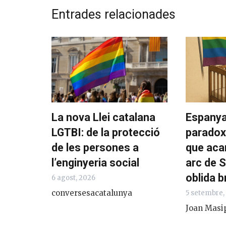
Entrades relacionades
La nova Llei catalana
Espanya 
LGTBI: de la protecció
paradox
de les persones a
que aca
l’enginyeria social
arc de S
oblida b
6 agost, 2026
conversesacatalunya
5 setembre,
Joan Masi