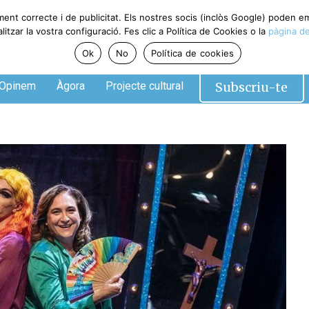
ment correcte i de publicitat. Els nostres socis (inclòs Google) poden 
tzar la vostra configuració. Fes clic a Política de Cookies o la
pàgina de
Ok
No
Política de cookies
Subscriu-te
Opinem
Àgora
Projecte cultural