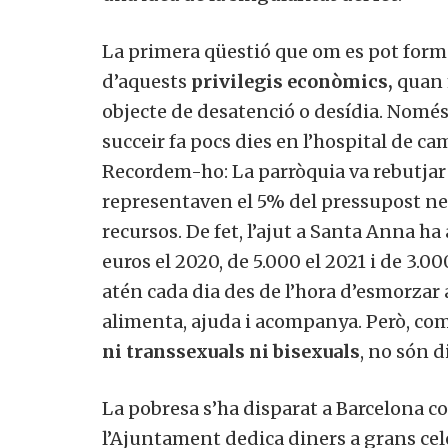
La primera qüestió que om es pot form
d’aquests
privilegis econòmics,
quan m
objecte de desatenció o desídia. Només
succeir fa pocs dies en l’hospital de c
Recordem-ho: La parròquia va rebutjar 
representaven el 5% del pressupost nec
recursos. De fet, l’ajut a Santa Anna ha
euros el 2020, de 5.000 el 2021 i de 3.
atén cada dia des de l’hora d’esmorzar a
alimenta, ajuda i acompanya. Però, co
ni transsexuals ni bisexuals
, no són d
La pobresa s’ha disparat a Barcelona co
l’Ajuntament dedica diners a grans cele