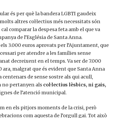
ular és per què la bandera LGBTI gaudeix
olts altres col·lectius més necessitats són
 cal comparar la despesa feta amb el que va
ampanya de l’Església de Santa Anna.
els 3.000 euros aprovats per l’Ajuntament, que
essari per atendre a les famílies sense
 anat decreixent en el temps. Va ser de 7.000
000 ara, malgrat que és evident que Santa Anna
 centenars de sense sostre als qui acull,
m no pertanyen als
col·lectius lèsbics, ni gais,
ignes de l’atenció municipal.
m en els pitjors moments de la crisi, però
bracions com aquesta de l’orgull gai. Tot això