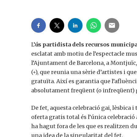
L’
ús partidista dels recursos municipa
esclatat amb motiu de l’espectacle mus
l’Ajuntament de Barcelona, a Montjuïc,
(+), que reunia una sèrie d’artistes i qu
gratuïta. Així es garantia que l’afluènc
absolutament freqüent (o infreqüent)
De fet, aquesta celebració gai, lèsbica 
oferta gratis total és l’única celebraci
ha hagut fora de les que es realitzen du
una idea de la singularitat del fet.