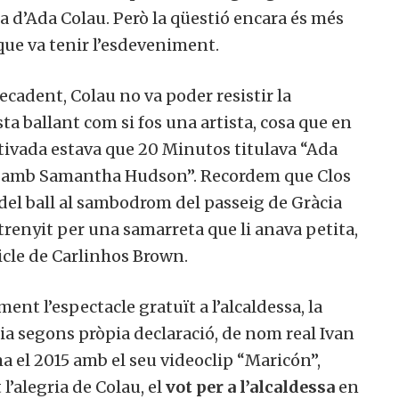
ia d’Ada Colau. Però la qüestió encara és més
ue va tenir l’esdeveniment.
ecadent, Colau no va poder resistir la
sta ballant com si fos una artista, cosa que en
tivada estava que 20 Minutos titulava “Ada
unt amb Samantha Hudson”. Recordem que Clos
 del ball al sambodrom del passeig de Gràcia
trenyit per una samarreta que li anava petita,
hicle de Carlinhos Brown.
ent l’espectacle gratuït a l’alcaldessa, la
ria segons pròpia declaració, de nom real Ivan
a el 2015 amb el seu videoclip “Maricón”,
l’alegria de Colau, el
vot per a l’alcaldessa
en