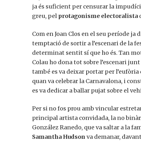
ja és suficient per censurar la impudíc
greu, pel
protagonisme electoralista
q
Com en Joan Clos en el seu període ja d
temptació de sortir a l’escenari de la fe
determinat sentit sí que ho és. Tan mo
Colau ho dona tot sobre l’escenari j
també es va deixar portar per l’eufòria
quan va celebrar la Carnavalona, i cons
es va dedicar a ballar pujat sobre el ve
Per si no fos prou amb vincular estretam
principal artista convidada, la no binà
González Ranedo, que va saltar a la fam
Samantha Hudson
va demanar, davant 