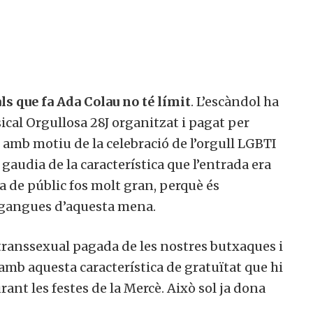
ls que fa Ada Colau no té límit
. L’escàndol ha
ical Orgullosa 28J organitzat i pagat per
 amb motiu de la celebració de l’orgull LGBTI
e gaudia de la característica que l’entrada era
ia de públic fos molt gran, perquè és
 gangues d’aquesta mena.
i transsexual pagada de les nostres butxaques i
ó amb aquesta característica de gratuïtat que hi
rant les festes de la Mercè. Això sol ja dona