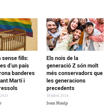
sense fills:
Els nois de la
es d’un país
generació Z són molt
rona banderes
més conservadors que
ant Martí i
les generacions
ressols
precedents
 2025
18 juliol, 2024
p
Joan Masip