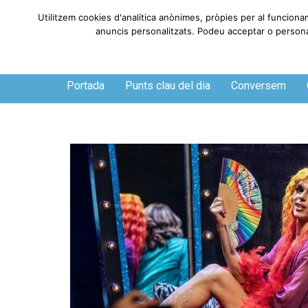
Utilitzem cookies d'analítica anònimes, pròpies per al funciona
anuncis personalitzats. Podeu acceptar o personali
Dissabte, 8 de agosto de 2026
Portada
Punts clau del dia
Conversem