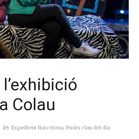
l’exhibició
a Colau
Expedient Barcelona
,
Punts clau del dia