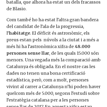
batalla, que alhora ha estat un dels fracassos
de Blasio.
Com també ho ha estat l’altra gran bandera
del candidat de l’ala de la progressia,
l’
habitatge
. El dèficit és astronòmic, els
preus estan pels núvols a la ciutat i a més a
més hi ha l’astronòmica xifra de
48.000
persones sense llar
, de les quals 15.000 són
menors. Una vegada més la comparació amb
Catalunya és obligada. En el nostre cas les
dades no tenen una bona certificació
estadística, però, com a molt, persones
vivint al carrer a Catalunya n’hi poden haver
quelcom més de 5.000, segons l’estudi sobre
l’estratègia catalana per a les persones
sense llar de 2017. En aquesta xifra estan