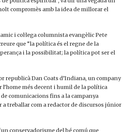
 de política espiritual”, va dir una vegada un
molt compromès amb la idea de millorar el
 amic i col·lega columnista evangèlic Pete
reure que “la política és el regne de la
perança i la possibilitat; la política pot ser el
ador republicà Dan Coats d’Indiana, un company
l’home més decent i humil de la política
or de comunicacions fins a la campanya
r a treballar com a redactor de discursos júnior
e “un conservadorisme del bé comú que