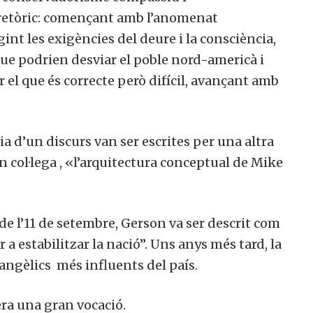
 retòric: començant amb l’anomenat
nt les exigències del deure i la consciència,
e podrien desviar el poble nord-americà i
 el que és correcte però difícil, avançant amb
ria d’un discurs van ser escrites per una altra
 col·lega , «l’arquitectura conceptual de Mike
s de l’11 de setembre, Gerson va ser descrit com
 a estabilitzar la nació”. Uns anys més tard, la
angèlics
més influents del país.
era una gran vocació.