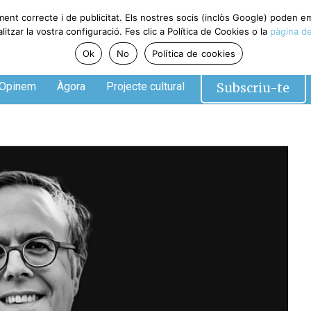
ment correcte i de publicitat. Els nostres socis (inclòs Google) poden 
tzar la vostra configuració. Fes clic a Política de Cookies o la
pàgina de
Ok
No
Política de cookies
Subscriu-te
Opinem
Àgora
Projecte cultural