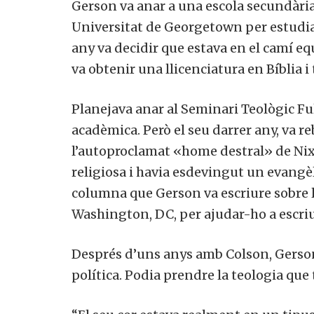
Gerson va anar a una escola secundària c
Universitat de Georgetown per estudiar 
any va decidir que estava en el camí e
va obtenir una llicenciatura en Bíblia i 
Planejava anar al Seminari Teològic Ful
acadèmica. Però el seu darrer any, va 
l’autoproclamat «home destral» de Nix
religiosa i havia esdevingut un evangèl
columna que Gerson va escriure sobre la
Washington, DC, per ajudar-ho a escr
Després d’uns anys amb Colson, Gerson v
política. Podia prendre la teologia que 