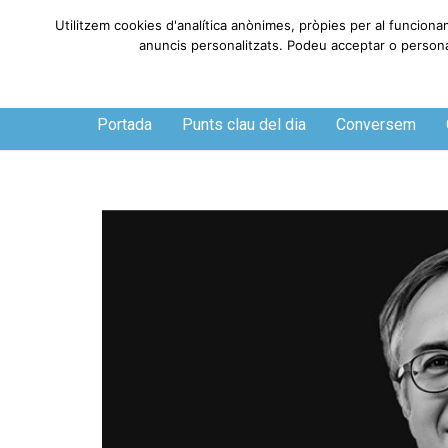
Utilitzem cookies d'analítica anònimes, pròpies per al funciona
anuncis personalitzats. Podeu acceptar o personali
Divendres, 7 de agosto de 2026
Portada
Punts clau del dia
Conversem