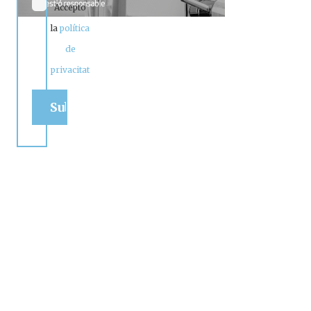
Accepto
la
política
de
privacitat