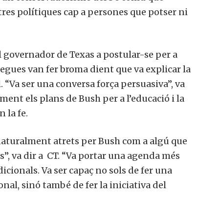
res polítiques cap a persones que potser ni
l governador de Texas a postular-se per a
·legues van fer broma dient que va explicar la
l. “Va ser una conversa força persuasiva”, va
ent els plans de Bush per a l’educació i la
 la fe.
 naturalment atrets per Bush com a algú que
s”,
va dir a
CT. “Va portar una agenda més
cionals. Va ser capaç no sols de fer una
al, sinó també de fer la iniciativa del