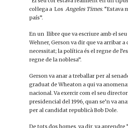
“El seu cor estava realment en un tipus
col·lega a
Los
Angeles Times
. “Estava 
país”.
En un
llibre
que va escriure amb el seu
Wehner, Gerson va dir que va arribar a c
necessitat; la política és el regne de l’es
regne de la noblesa”.
Gerson va anar a treballar per al sen
graduat de Wheaton a qui va anomenar 
nacional. Va exercir com el seu direct
presidencial del 1996, quan se’n va ana
per al candidat republicà Bob Dole.
De tots dos homes, va dir, va aprendr