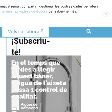
emmagatzemar, compartir i gestionar les vostres dades per oferir
 termes i privadesa de Google
per saber-ne més.
Vols col·laborar?
¡Subscriu-
te!