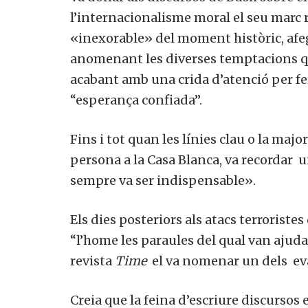
l’internacionalisme moral el seu marc
«inexorable» del moment històric, afegi
anomenant les diverses temptacions qu
acabant amb una crida d’atenció per fer
“esperança confiada”.
Fins i tot quan les línies clau o la majo
persona a la Casa Blanca,
va recordar
un
sempre va ser indispensable».
Els dies posteriors als atacs terroriste
“l’home les paraules del qual van ajudar
revista
Time
el va nomenar un dels
ev
Creia que la feina d’escriure discursos 