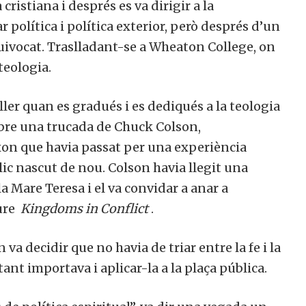
ristiana i després es va dirigir a la
política i política exterior, però després d’un
quivocat. Traslladant-se a Wheaton College, on
teologia.
ler quan es gradués i es dediqués a la teologia
rebre una trucada de Chuck Colson,
on que havia passat per una experiència
ic nascut de nou. Colson havia llegit una
 Mare Teresa i el va convidar a anar a
iure
Kingdoms in Conflict
.
a decidir que no havia de triar entre la fe i la
tant importava i aplicar-la a la plaça pública.