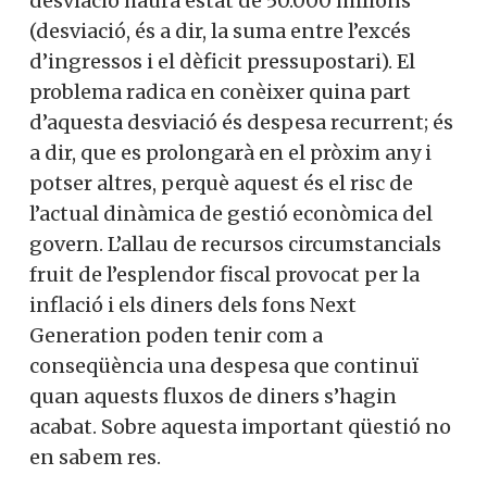
desviació haurà estat de 50.000 milions
(desviació, és a dir, la suma entre l’excés
d’ingressos i el dèficit pressupostari). El
problema radica en conèixer quina part
d’aquesta desviació és despesa recurrent; és
a dir, que es prolongarà en el pròxim any i
potser altres, perquè aquest és el risc de
l’actual dinàmica de gestió econòmica del
govern. L’allau de recursos circumstancials
fruit de l’esplendor fiscal provocat per la
inflació i els diners dels fons Next
Generation poden tenir com a
conseqüència una despesa que continuï
quan aquests fluxos de diners s’hagin
acabat. Sobre aquesta important qüestió no
en sabem res.