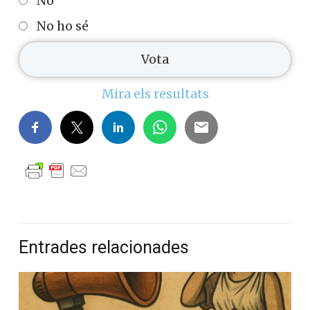
Consideres que és coherent que el
portaveu a Madrid d'un partit
independentista com ERC impulsi
l'aliança de l'esquerra espanyola?
Sí
No
No ho sé
Mira els resultats