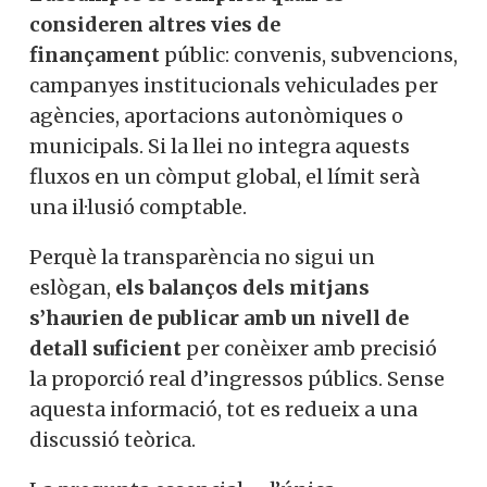
especialment a la premsa impresa, la
fragilitat econòmica de la qual és
coneguda. I la política, quan pot triar
entre la puresa i l’estabilitat, acostuma a
preferir-ne la segona.
X
L’assumpte es complica quan es
Vols col·laborar a
consideren altres vies de
finançament
públic: convenis,
Converses a Catalunya?
subvencions, campanyes institucionals
vehiculades per agències, aportacions
autonòmiques o municipals. Si la llei no
Et convidem a participar i
integra aquests fluxos en un còmput
global, el límit serà una il·lusió comptable.
ser un
membre actiu de la nostra
Perquè la transparència no sigui un
eslògan,
els balanços dels mitjans
comunitat.