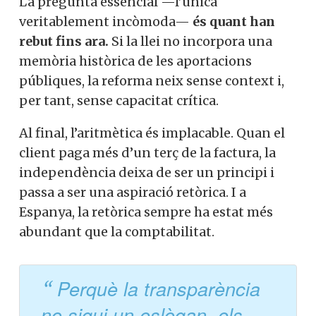
s’haurien de publicar amb un nivell de
detall suficient
per conèixer amb precisió
la proporció real d’ingressos públics.
Si, vull col·laborar activament
Sense aquesta informació, tot es redueix a
una discussió teòrica.
No, però vull rebre el butlletí
La pregunta essencial —l’única
veritablement incòmoda—
és quant han
rebut fins ara.
Si la llei no incorpora una
memòria històrica de les aportacions
públiques, la reforma neix sense context i,
per tant, sense capacitat crítica.
Al final, l’aritmètica és implacable. Quan el
client paga més d’un terç de la factura, la
independència deixa de ser un principi i
passa a ser una aspiració retòrica. I a