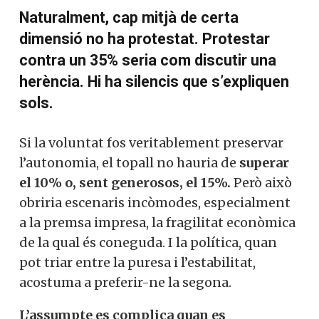
vegades ha estat superada pels grans
grups tradicionals.
És una limitació que
limita poc.
Una dieta que permet repetir
postres.
Naturalment, cap mitjà de certa
dimensió no ha protestat. Protestar
contra un 35% seria com discutir una
herència. Hi ha silencis que s’expliquen
sols.
Si la voluntat fos veritablement preservar
l’autonomia, el topall no hauria de
superar
el 10% o, sent generosos, el 15%.
Però
això obriria escenaris incòmodes,