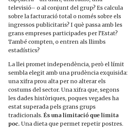
dramatitzar; només cal sumar.
La qüestió, a més, no és només percentual,
sinó conceptual. Aquest 35% s’aplica a
cada capçalera –un diari, una ràdio, una
televisió– o al conjunt del grup? Es calcula
sobre la facturació total o només sobre els
ingressos publicitaris? I què passa amb les
grans empreses participades per l’Estat?
També compten, o entren als llimbs
estadístics?
La llei promet independència, però el
límit sembla elegit amb una prudència
exquisida: una xifra prou alta per no
alterar els costums del sector. Una xifra
que, segons les dades històriques, poques