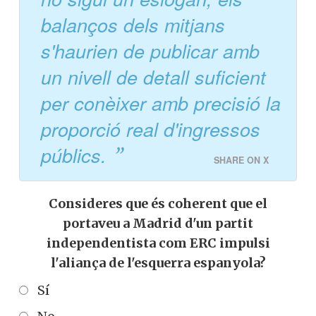
Espanya, la retòrica sempre ha estat més
abundant que la comptabilitat.
Perquè la transparència
no sigui un eslògan, els
balanços dels mitjans
s'haurien de publicar amb
un nivell de detall suficient
per conèixer amb precisió
la proporció real
d'ingressos públics.
SHARE ON X