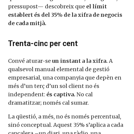
la transparència. Sonava gairebé a
desamortització moral. Però quan hom
examina la lletra petita —que és on
s’amaga la veritat i, de vegades, el
pressupost— descobreix que
el límit
establert és del 35% de la xifra de
negocis de cada mitjà.
Trenta-cinc per cent
Convé aturar-se
un instant a la xifra.
A
qualsevol manual elemental de gestió
empresarial, una companyia que depèn en
més d’un terç d’un sol client no és
independent:
és captiva.
No cal