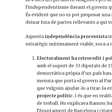
l’independentisme davant el govern que
És evident que no es pot proposar una i
deixar fora de pactes rellevants a qui vo
Aquesta
independència processista
m
estratègic mínimament viable, xoca a 
Electoralment ha retrocedit i p
amb el suport de 33 diputats de 1
democràtica pròpia d’un país bana
mesura que porta el govern al Parl
que vulguin ajudar-lo a tirar-la 
projecte polític.
I és que en realit
de treball. Ho explicava Ramon Su
l’Ajuntament de Barcelona i citant 