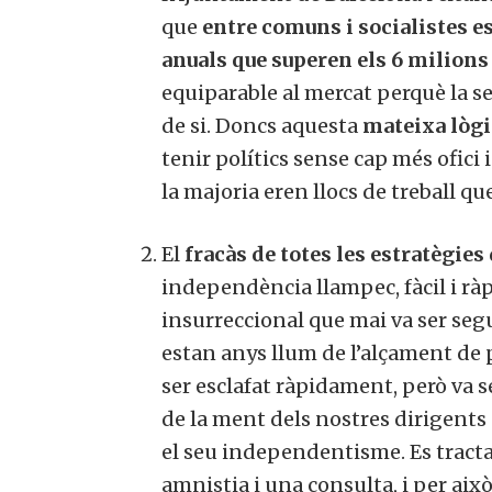
que
entre comuns i socialistes e
anuals que superen els 6 milions
equiparable al mercat perquè la 
de si. Doncs aquesta
mateixa lògic
tenir polítics sense cap més ofici i
la majoria eren llocs de treball 
El
fracàs de totes les estratègies
independència llampec, fàcil i ràp
insurreccional que mai va ser seg
estan anys llum de l’alçament de 
ser esclafat ràpidament, però va s
de la ment dels nostres dirigents p
el seu independentisme. Es tract
amnistia i una consulta, i per això