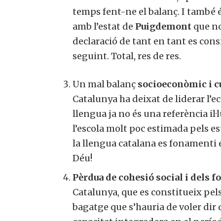
temps fent-ne el balanç. I també é
amb l’estat de
Puigdemont
que no
declaració de tant en tant es con
seguint. Total, res de res.
Un mal balanç
socioeconòmic i c
Catalunya ha deixat de liderar l’ec
llengua ja no és una referència il
l’escola molt poc estimada pels es
la llengua catalana es fonamenti e
Déu!
Pèrdua de cohesió social i dels f
Catalunya, que es constitueix pel
bagatge que s’hauria de voler dir 