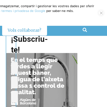
emmagatzemar, compartir i gestionar les vostres dades per oferir
 termes i privadesa de Google
per saber-ne més.
Vols col·laborar?
¡Subscriu-
te!