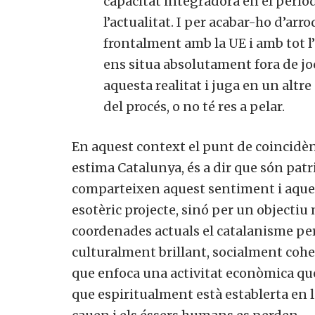
capacitat integradora en el perí
l’actualitat. I per acabar-ho d’ar
frontalment amb la UE i amb tot l’
ens situa absolutament fora de jo
aquesta realitat i juga en un altre
del procés, o no té res a pelar.
En aquest context el punt de coincidè
estima Catalunya, és a dir que són patri
comparteixen aquest sentiment i aquest
esotèric projecte, sinó per un objectiu
coordenades actuals el catalanisme pe
culturalment brillant, socialment coh
que enfoca una activitat econòmica que 
que espiritualment està establerta en le