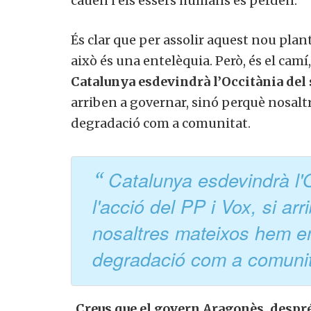
cauen i els éssers humans es perden.
És clar que per assolir aquest nou plant
això és una entelèquia. Però, és el camí
Catalunya esdevindrà l’Occitània del
arriben a governar, sinó perquè nosalt
degradació com a comunitat.
Catalunya esdevindrà l'O
l'acció del PP i Vox, si ar
nosaltres mateixos hem e
degradació com a comuni
Creus que el govern Aragonès, després