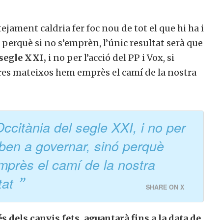
ejament caldria fer foc nou de tot el que hi ha i
, perquè si no s’emprèn, l’únic resultat serà que
 segle XXI,
i no per l’acció del PP i Vox, si
res mateixos hem emprès el camí de la nostra
ccitània del segle XXI, i no per
riben a governar, sinó perquè
mprès el camí de la nostra
tat
SHARE ON X
 dels canvis fets, aguantarà fins a la data de