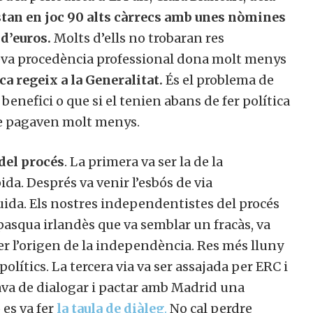
stan en joc 90 alts càrrecs amb unes nòmines
 d’euros.
Molts d’ells no trobaran res
seva procedència professional dona molt menys
a regeix a la Generalitat.
És el problema de
 benefici o que si el tenien abans de fer política
que pagaven molt menys.
 del procés
. La primera va ser la de la
ida. Després va venir l’esbós de via
uida. Els nostres independentistes del procés
pasqua irlandès que va semblar un fracàs, va
er l’origen de la independència. Res més lluny
olítics. La tercera via va ser assajada per ERC i
ava de dialogar i pactar amb Madrid una
 es va fer
la taula de diàleg
.
No cal perdre