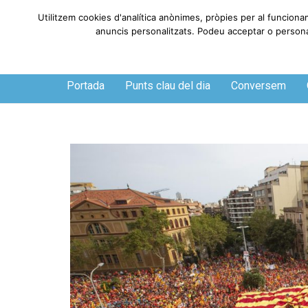
Utilitzem cookies d'analítica anònimes, pròpies per al funciona
anuncis personalitzats. Podeu acceptar o personali
Divendres, 7 de agosto de 2026
Portada
Punts clau del dia
Conversem