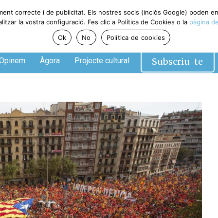
ment correcte i de publicitat. Els nostres socis (inclòs Google) poden 
tzar la vostra configuració. Fes clic a Política de Cookies o la
pàgina de
Ok
No
Política de cookies
Subscriu-te
Opinem
Àgora
Projecte cultural