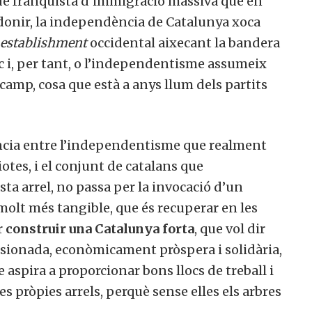
ode franquista d’immigració massiva que en
rodonir, la independència de Catalunya xoca
establishment
occidental aixecant la bandera
c i, per tant, o l’independentisme assumeix
 camp, cosa que està a anys llum dels partits
ncia entre l’independentisme que realment
otes, i el conjunt de catalans que
a arrel, no passa per la invocació d’un
 molt més tangible, que és recuperar en les
r
construir una Catalunya forta
, que vol dir
esionada, econòmicament pròspera i solidària,
aspira a proporcionar bons llocs de treball i
s pròpies arrels, perquè sense elles els arbres