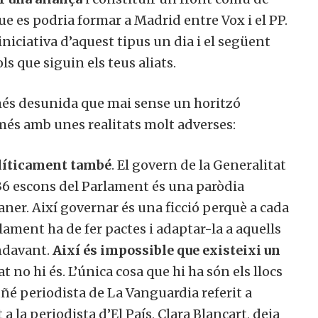
 es podria formar a Madrid entre Vox i el PP.
niciativa d’aquest tipus un dia i el següent
ls que siguin els teus aliats.
és desunida que mai sense un horitzó
més amb unes realitats molt adverses:
olíticament també
. El govern de la Generalitat
36 escons del Parlament és una paròdia
ner. Així governar és una ficció perquè a cada
ament ha de fer pactes i adaptar-la a aquells
endavant.
Així és impossible que existeixi un
at no hi és. L’única cosa que hi ha són els llocs
ñé periodista de La Vanguardia referit a
a la periodista d’El País, Clara Blancart, deia