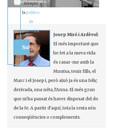
Accepto
la
política
de
privacitat
Josep Miró i Ardèvol
:
El més important que
he fet a la meva vida
és casar-me amb la
Muntsa, tenir fills, el
Marc i el Josep i, però això ja és una feliç
derivada, una néta, l'Anna. El més gran
que m'ha passat és haver disposat del do
de la fe. A partir d'aquí, tota la resta són
conseqüències o complements.