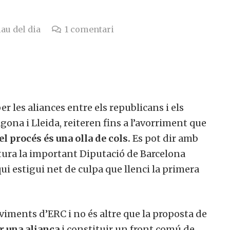
lau del dia
1
comentari
per les aliances entre els republicans i els
gona i Lleida, reiteren fins a l’avorriment que
l procés és una olla de cols.
Es pot dir amb
atura la important Diputació de Barcelona
qui estigui net de culpa que llenci la primera
viments d’ERC i no és altre que la proposta de
r una aliança
i constituir un front comú de