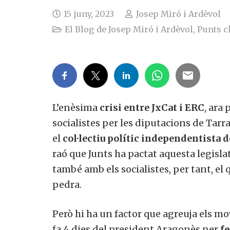
15 juny, 2023
Josep Miró i Ardèvol
El Blog de Josep Miró i Ardèvol
,
Punts c
L’enèsima
crisi entre JxCat i ERC
, ara 
socialistes per les diputacions de Tarra
el
col·lectiu polític independentista de
raó que Junts ha pactat aquesta legisl
també amb els socialistes, per tant, el 
pedra.
Però hi ha un factor que agreuja els mo
fa 4 dies del president Aragonès per
fe