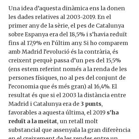
Una idea d’aquesta dinàmica ens la donen
les dades relatives al 2003-2019. En el
primer any de la sèrie, el pes de Catalunya
sobre Espanya era del 18,5% i s’havia reduït
fins al 17,9% en l’últim any. Si ho comparem
amb Madrid l’evolució és la contrària, és
creixent perquè passa d’un pes del 15,5%
(ens estem referint només a la renda de les
persones físiques, no al pes del conjunt de
l’economia que és més gran) al 16,4%. El
resultat és que si el 2003 la distància entre
Madrid i Catalunya era de
3 punts
,
favorables a aquesta última, el 2019
s’ha
reduït a la meitat
, un retall molt
substancial que assenyala la gran diferència
en el creixement de les rendes entre un