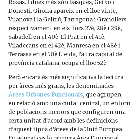
Rozas. I dues més són basques, Getxo i
Donosti. Girona apareix en el lloc vintè,
Vilanova i la Geltrú, Tarragona i Granollers
respectivament en els llocs 27è, 28è i 29è,
Sabadell en el 40è, El Prat en el 41è,
Viladecans en el 42è, Manresa en el 48è i
Terrassa en el 50è Lleida, l’altra capital de
província catalana, ocupa el lloc 52è.
Però encara és més significativa la lectura
per àrees més grans, les denominades
Àrees Urbanes Funcionals
, que agrupen,
en relació amb una ciutat central, un entorn
de poblacions menors que configuren una
certa unitat d’acord amb les definicions
d’aquest tipus d’àrees de la Unió Europea.
En aquest cas la primera Àrea Funcional